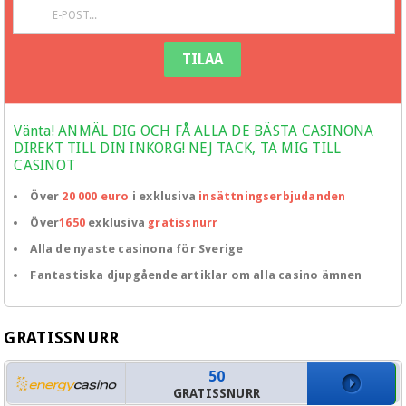
Vänta!
ANMÄL DIG OCH FÅ ALLA DE BÄSTA CASINONA
DIREKT TILL DIN INKORG! NEJ TACK, TA MIG TILL
CASINOT
Över
20 000 euro
i exklusiva
insättningserbjudanden
Över
1650
exklusiva
gratissnurr
Alla de nyaste casinona för Sverige
Fantastiska djupgående artiklar om alla casino ämnen
GRATISSNURR
50
GRATISSNURR