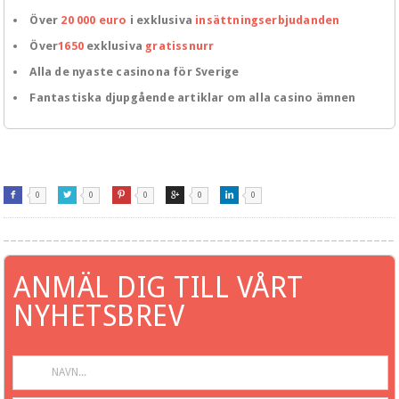
Över
20 000 euro
i exklusiva
insättningserbjudanden
Över
1650
exklusiva
gratissnurr
Alla de nyaste casinona för Sverige
Fantastiska djupgående artiklar om alla casino ämnen
FACEBOOK

TWITTER

PINTEREST

GOOGLE

LINKEDIN

0
0
0
0
0
ANMÄL DIG TILL VÅRT
NYHETSBREV