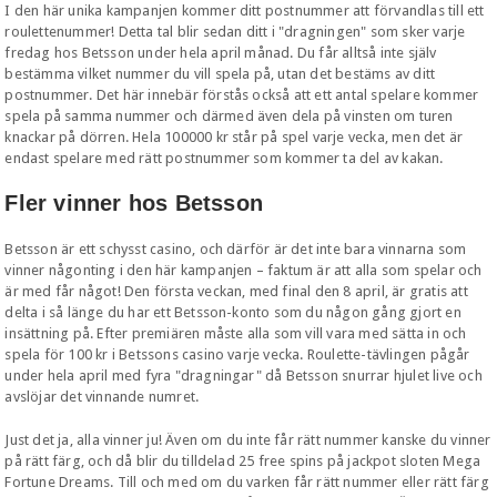
I den här unika kampanjen kommer ditt postnummer att förvandlas till ett
roulettenummer! Detta tal blir sedan ditt i "dragningen" som sker varje
fredag hos Betsson under hela april månad. Du får alltså inte själv
bestämma vilket nummer du vill spela på, utan det bestäms av ditt
postnummer. Det här innebär förstås också att ett antal spelare kommer
spela på samma nummer och därmed även dela på vinsten om turen
knackar på dörren. Hela 100000 kr står på spel varje vecka, men det är
endast spelare med rätt postnummer som kommer ta del av kakan.
Fler vinner hos Betsson
Betsson är ett schysst casino, och därför är det inte bara vinnarna som
vinner någonting i den här kampanjen – faktum är att alla som spelar och
är med får något! Den första veckan, med final den 8 april, är gratis att
delta i så länge du har ett Betsson-konto som du någon gång gjort en
insättning på. Efter premiären måste alla som vill vara med sätta in och
spela för 100 kr i Betssons casino varje vecka. Roulette-tävlingen pågår
under hela april med fyra "dragningar" då Betsson snurrar hjulet live och
avslöjar det vinnande numret.
Just det ja, alla vinner ju! Även om du inte får rätt nummer kanske du vinner
på rätt färg, och då blir du tilldelad 25 free spins på jackpot sloten Mega
Fortune Dreams. Till och med om du varken får rätt nummer eller rätt färg