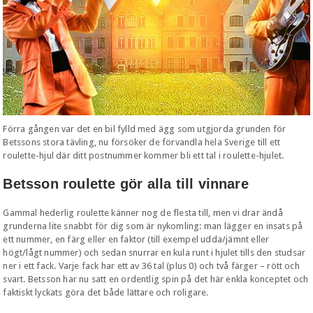
Förra gången var det en bil fylld med ägg som utgjorda grunden för
Betssons stora tävling, nu försöker de förvandla hela Sverige till ett
roulette-hjul där ditt postnummer kommer bli ett tal i roulette-hjulet.
Betsson roulette gör alla till vinnare
Gammal hederlig roulette känner nog de flesta till, men vi drar ändå
grunderna lite snabbt för dig som är nykomling: man lägger en insats på
ett nummer, en färg eller en faktor (till exempel udda/jämnt eller
högt/lågt nummer) och sedan snurrar en kula runt i hjulet tills den studsar
ner i ett fack. Varje fack har ett av 36 tal (plus 0) och två färger – rött och
svart. Betsson har nu satt en ordentlig spin på det här enkla konceptet och
faktiskt lyckats göra det både lättare och roligare.