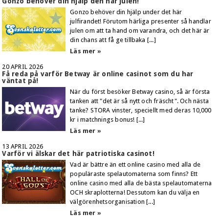
Gonzo behöver din hjälp den här julen!
Gonzo behöver din hjälp under det här
julfirandet! Förutom härliga presenter så handlar
julen om att ta hand om varandra, och det här är
din chans att få ge tillbaka [...]
Läs mer »
20 APRIL 2026
Få reda på varför Betway är online casinot som du har
väntat på!
När du först besöker Betway casino, så är första
tanken att "det är så nytt och fräscht". Och nästa
tanke? STORA vinster, speciellt med deras 10,000
kr i matchnings bonus! [...]
Läs mer »
13 APRIL 2026
Varför vi älskar det här patriotiska casinot!
Vad är bättre än ett online casino med alla de
populäraste spelautomaterna som finns? Ett
online casino med alla de bästa spelautomaterna
OCH skraplotterna! Dessutom kan du välja en
välgörenhetsorganisation [...]
Läs mer »