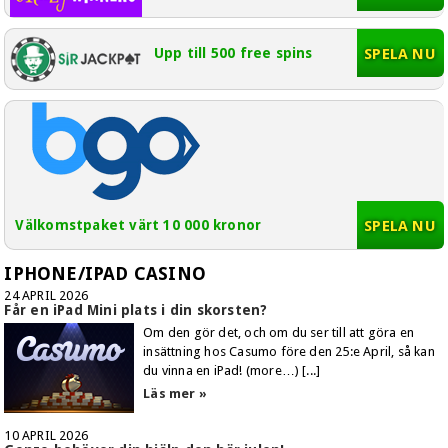
SPELA NU
Upp till 500 free spins
SPELA NU
Välkomstpaket värt 10 000 kronor
IPHONE/IPAD CASINO
24 APRIL 2026
Får en iPad Mini plats i din skorsten?
Om den gör det, och om du ser till att göra en
insättning hos Casumo före den 25:e April, så kan
du vinna en iPad! (more…) [...]
Läs mer »
10 APRIL 2026