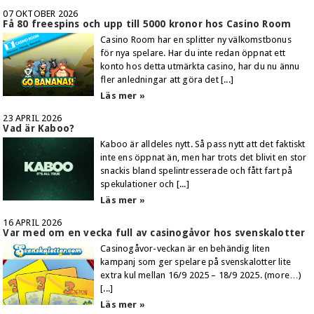
07 OKTOBER 2026
Få 80 freespins och upp till 5000 kronor hos Casino Room
Casino Room har en splitter ny välkomstbonus
för nya spelare. Har du inte redan öppnat ett
konto hos detta utmärkta casino, har du nu ännu
fler anledningar att göra det [...]
Läs mer »
23 APRIL 2026
Vad är Kaboo?
Kaboo är alldeles nytt. Så pass nytt att det faktiskt
inte ens öppnat än, men har trots det blivit en stor
snackis bland spelintresserade och fått fart på
spekulationer och [...]
Läs mer »
16 APRIL 2026
Var med om en vecka full av casinogåvor hos svenskalotter
Casinogåvor-veckan är en behändig liten
kampanj som ger spelare på svenskalotter lite
extra kul mellan 16/9 2025 – 18/9 2025. (more…)
[...]
Läs mer »