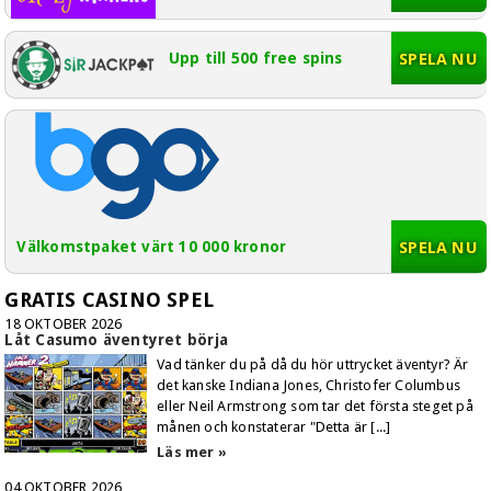
SPELA NU
Upp till 500 free spins
SPELA NU
Välkomstpaket värt 10 000 kronor
GRATIS CASINO SPEL
18 OKTOBER 2026
Låt Casumo äventyret börja
Vad tänker du på då du hör uttrycket äventyr? Är
det kanske Indiana Jones, Christofer Columbus
eller Neil Armstrong som tar det första steget på
månen och konstaterar "Detta är [...]
Läs mer »
04 OKTOBER 2026