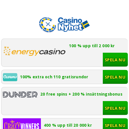
100 % upp till 2 000 kr
SPELA NU
SPELA NU
100% extra och 110 gratisrundor
20 free spins + 200 % insättningsbonus
SPELA NU
SPELA NU
400 % upp till 20 000 kr