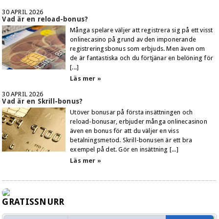
30 APRIL 2026
Vad är en reload-bonus?
Många spelare väljer att registrera sig på ett visst
onlinecasino på grund av den imponerande
registreringsbonus som erbjuds. Men även om
de är fantastiska och du förtjänar en belöning för
[...]
Läs mer »
30 APRIL 2026
Vad är en Skrill-bonus?
Utöver bonusar på första insättningen och
reload-bonusar, erbjuder många onlinecasinon
även en bonus för att du väljer en viss
betalningsmetod. Skrill-bonusen är ett bra
exempel på det. Gör en insättning [...]
Läs mer »
GRATISSNURR