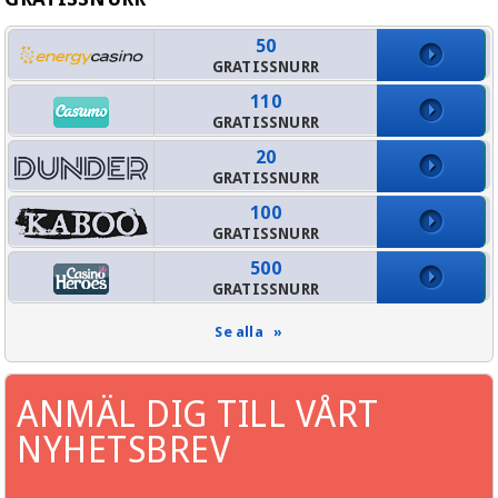
50
GRATISSNURR
110
GRATISSNURR
20
GRATISSNURR
100
GRATISSNURR
500
GRATISSNURR
Se alla »
ANMÄL DIG TILL VÅRT
NYHETSBREV