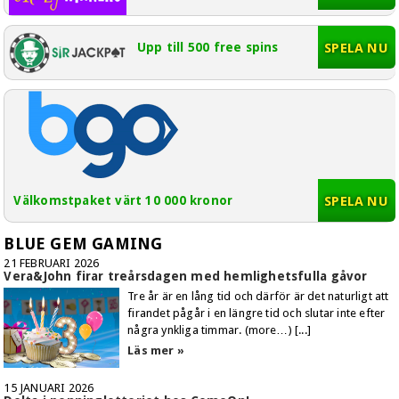
SPELA NU
Upp till 500 free spins
SPELA NU
Välkomstpaket värt 10 000 kronor
BLUE GEM GAMING
21 FEBRUARI 2026
Vera&John firar treårsdagen med hemlighetsfulla gåvor
Tre år är en lång tid och därför är det naturligt att
firandet pågår i en längre tid och slutar inte efter
några ynkliga timmar. (more…) [...]
Läs mer »
15 JANUARI 2026