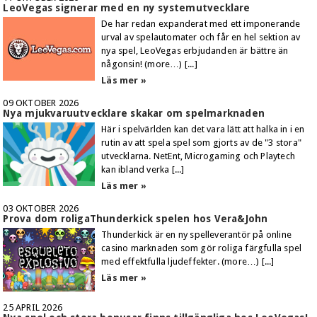
LeoVegas signerar med en ny systemutvecklare
De har redan expanderat med ett imponerande
urval av spelautomater och får en hel sektion av
nya spel, LeoVegas erbjudanden är bättre än
någonsin! (more…) [...]
Läs mer »
09 OKTOBER 2026
Nya mjukvaruutvecklare skakar om spelmarknaden
Här i spelvärlden kan det vara lätt att halka in i en
rutin av att spela spel som gjorts av de "3 stora"
utvecklarna. NetEnt, Microgaming och Playtech
kan ibland verka [...]
Läs mer »
03 OKTOBER 2026
Prova dom roligaThunderkick spelen hos Vera&John
Thunderkick är en ny spelleverantör på online
casino marknaden som gör roliga färgfulla spel
med effektfulla ljudeffekter. (more…) [...]
Läs mer »
25 APRIL 2026