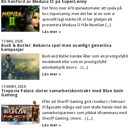
Bli hänförd av Medusa II på SuperLenny
Det finns över 470 spelautomater att spela på
hos SuperLenny, men det här är en som vi
speciellt lagt märke till. Vi har glädjen att
presentera Medusa II från NextGen [...]
Läs mer »
13 MAJ 2026
Buck & Butler: Bekanta spel men ovanligt generösa
kampanjer
Buck and Butler kanske låter som en prestigefylld
modebutik eller som en prestigefylld
advokatbyrå! (more…) [...]
Läs mer »
13 MARS 2026
Tropezia Palace sluter samarbetskontrakt med Blue Gem
Gaming
Efter att Sheriff Gaming gick i konkurs i februari
ifrågasatte många vad som skulle hända med de
samarbetspartners som jobbat tillsammans med
Sheriff Gaming. (more…) [...]
Läs mer »