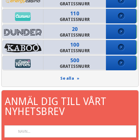
GRATISSNURR
110
GRATISSNURR
20
GRATISSNURR
100
GRATISSNURR
500
GRATISSNURR
Se alla »
ANMÄL DIG TILL VÅRT
NYHETSBREV