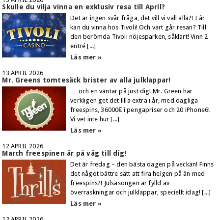
Skulle du vilja vinna en exklusiv resa till April?
Det är ingen svår fråga, det vill vi väll alla?! I år
kan du vinna hos Tivoli! Och vart går resan? Till
den berömda Tivoli nöjesparken, såklart! Vinn 2
entré [...]
Läs mer »
13 APRIL 2026
Mr. Greens tomtesäck brister av alla julklappar!
… och en väntar på just dig! Mr. Green har
verkligen get det lilla extra i år, med dagliga
freespins, 36000€ i pengapriser och 20 iPhone6!
Vi vet inte hur [...]
Läs mer »
12 APRIL 2026
March freespinen är på väg till dig!
Det är fredag – den bästa dagen på veckan! Finns
det något bättre sätt att fira helgen på än med
freespins?! Julsäsongen är fylld av
överraskningar och julklappar, speciellt idag! [...]
Läs mer »
12 APRIL 2026