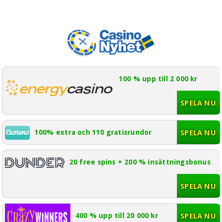
100 % upp till 2 000 kr
SPELA NU
SPELA NU
100% extra och 110 gratisrundor
20 free spins + 200 % insättningsbonus
SPELA NU
SPELA NU
400 % upp till 20 000 kr