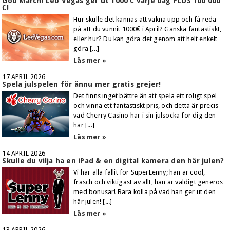
God March! Leo Vegas ger ut 1000 € varje dag PLUS 100 000
€!
Hur skulle det kännas att vakna upp och få reda
på att du vunnit 1000€ i April? Ganska fantastiskt,
eller hur? Du kan göra det genom att helt enkelt
göra [...]
Läs mer »
17 APRIL 2026
Spela julspelen för ännu mer gratis grejer!
Det finns inget bättre än att spela ett roligt spel
och vinna ett fantastiskt pris, och detta är precis
vad Cherry Casino har i sin julsocka för dig den
här [...]
Läs mer »
14 APRIL 2026
Skulle du vilja ha en iPad & en digital kamera den här julen?
Vi har alla fallit för SuperLenny; han är cool,
fräsch och viktigast av allt, han är väldigt generös
med bonusar! Bara kolla på vad han ger ut den
här julen! [...]
Läs mer »
13 APRIL 2026