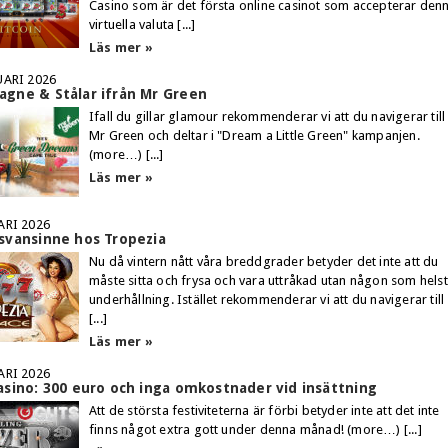
Casino som är det första online casinot som accepterar den
virtuella valuta [...]
Läs mer »
UARI 2026
gne & Stålar ifrån Mr Green
Ifall du gillar glamour rekommenderar vi att du navigerar till
Mr Green och deltar i "Dream a Little Green" kampanjen.
(more…) [...]
Läs mer »
ARI 2026
svansinne hos Tropezia
Nu då vintern nått våra breddgrader betyder det inte att du
måste sitta och frysa och vara uttråkad utan någon som helst
underhållning. Istället rekommenderar vi att du navigerar till
[...]
Läs mer »
ARI 2026
asino: 300 euro och inga omkostnader vid insättning
Att de största festiviteterna är förbi betyder inte att det inte
finns något extra gott under denna månad! (more…) [...]