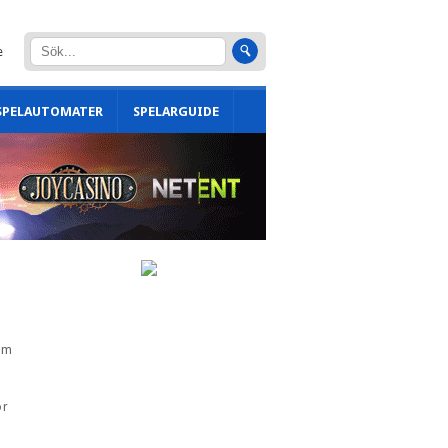
e
SPELAUTOMATER
SPELARGUIDE
som
or