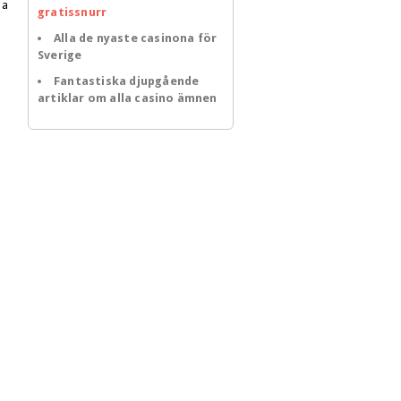
na
gratissnurr
Alla de nyaste casinona för
Sverige
Fantastiska djupgående
artiklar om alla casino ämnen