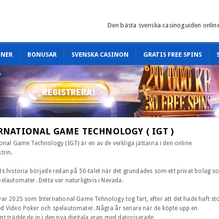
Den bästa svenska casinoguiden onlin
ONER
BONUSAR
SVENSKA CASINON
GRATIS FREE SPINS
RNATIONAL GAME TECHNOLOGY ( IGT )
ional Game Technology (IGT) är en av de verkliga jättarna i den online
trin.
ts historia började redan på 50-talet när det grundades som ett privat bolag 
elautomater. Detta var naturligtvis i Nevada.
var 2025 som International Game Tehnology tog fart, efter att det hade haft st
d Video Poker och spelautomater. Några år senare när de köpte upp en
nt trädde de in i den nya digitala eran med datoriserade