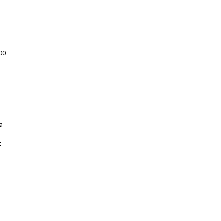
00
ya
t