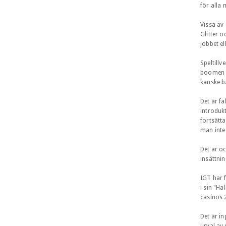
för alla 
Vissa av 
Glitter o
jobbet e
Speltillv
boomen i
kanske b
Det är fa
introdukt
fortsätta
man inte 
Det är o
insättnin
IGT har f
i sin "Ha
casinos 
Det är i