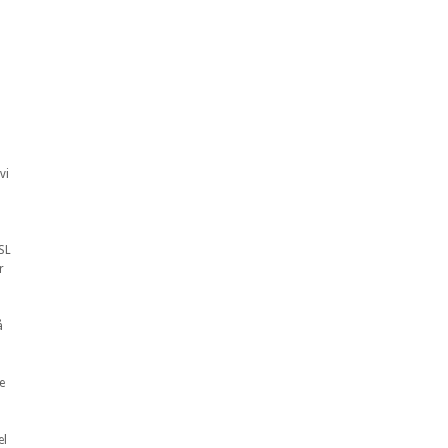
vi
SL
r
å
e
el