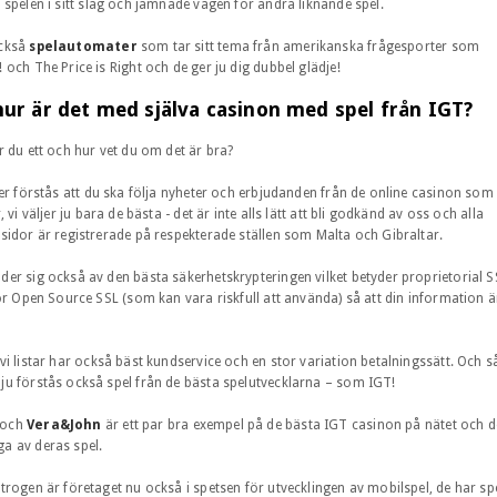
 spelen i sitt slag och jämnade vägen för andra liknande spel.
också
spelautomater
som tar sitt tema från amerikanska frågesporter som
 och The Price is Right och de ger ju dig dubbel glädje!
ur är det med själva casinon med spel från IGT?
r du ett och hur vet du om det är bra?
ker förstås att du ska följa nyheter och erbjudanden från de online casinon som 
r, vi väljer ju bara de bästa - det är inte alls lätt att bli godkänd av oss och alla
lsidor är registrerade på respekterade ställen som Malta och Gibraltar.
der sig också av den bästa säkerhetskrypteringen vilket betyder proprietorial S
för Open Source SSL (som kan vara riskfull att använda) så att din information ä
vi listar har också bäst kundservice och en stor variation betalningssätt. Och s
ju förstås också spel från de bästa spelutvecklarna – som IGT!
och
Vera&John
är ett par bra exempel på de bästa IGT casinon på nätet och d
a av deras spel.
trogen är företaget nu också i spetsen för utvecklingen av mobilspel, de har sp