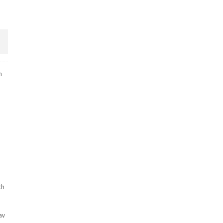
m
ch
av