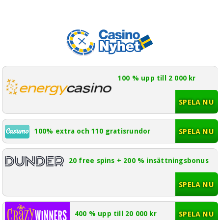
100 % upp till 2 000 kr
SPELA NU
SPELA NU
100% extra och 110 gratisrundor
20 free spins + 200 % insättningsbonus
SPELA NU
SPELA NU
400 % upp till 20 000 kr