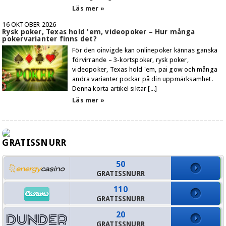
Läs mer »
16 OKTOBER 2026
Rysk poker, Texas hold 'em, videopoker – Hur många
pokervarianter finns det?
För den oinvigde kan onlinepoker kännas ganska
förvirrande – 3-kortspoker, rysk poker,
videopoker, Texas hold 'em, pai gow och många
andra varianter pockar på din uppmärksamhet.
Denna korta artikel siktar [...]
Läs mer »
GRATISSNURR
50
GRATISSNURR
110
GRATISSNURR
20
GRATISSNURR