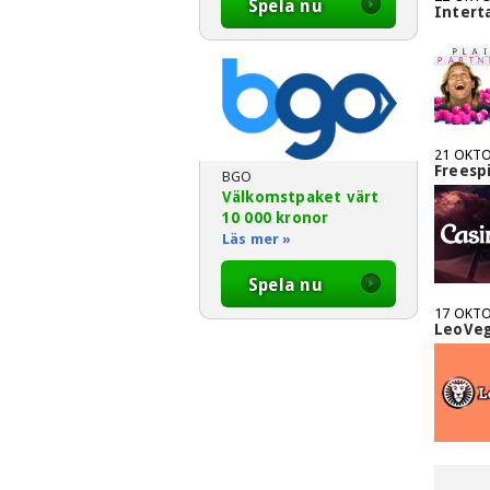
Spela nu
Intert
21 OKTO
Freesp
BGO
Välkomstpaket värt
10 000 kronor
Läs mer »
Spela nu
17 OKTO
LeoVeg