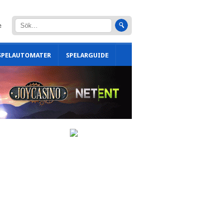
e
SPELAUTOMATER
SPELARGUIDE