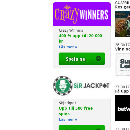
04 APRI
Res ge
Crazy Winners
400 % upp till 20 000
kr
28 OKTO
Läs mer »
Vinn o
Spela nu
23 OKTO
Få upp 
Sirjackpot
Upp till 500 free
spins
Läs mer »
22 OKTO