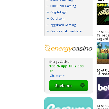
Därför 
Blue Gem Gaming
Cryptologic
Quickspin
Yggdrasil Gaming
Övriga spelutvecklare
27 APRI
Ta reda
sagan!
Energy Casino
100 % upp till 2 000
20 APRI
kr
Få red
Läs mer »
Spela nu
13 APRI