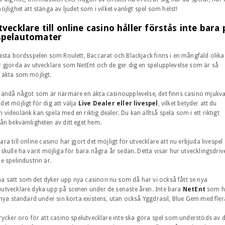
öjlighet att stänga av ljudet som i vilket vanligt spel som helst!
vecklare till online casino håller förstås inte bara 
spelautomater
bästa bordsspelen som Roulett, Baccarat och Blackjack finns i en mångfald olika
r gjorda av utvecklare som NetEnt och de ger dig en spelupplevelse som är så
 äkta som möjligt.
s ändå något som är närmare en äkta casinoupplevelse, det finns casino mjukv
et möjligt för dig att välja
Live Dealer eller livespel
, vilket betyder att du
videolänk kan spela med en riktig dealer. Du kan alltså spela som i ett riktigt
rån bekvämligheten av ditt eget hem.
ra till online casino har gjort det möjligt för utvecklare att nu erbjuda livespel
skulle ha varit möjliga för bara några år sedan. Detta visar hur utvecklingsdriv
e spelindustrin är.
 sätt som det dyker upp nya casinon nu som då har vi också fått se nya
utvecklare dyka upp på scenen under de senaste åren. Inte bara
NetEnt
som h
 nya standard under sin korta existens, utan också Yggdrasil, Blue Gem med fler
trycker oro för att casino spelutvecklare inte ska göra spel som understöds av 