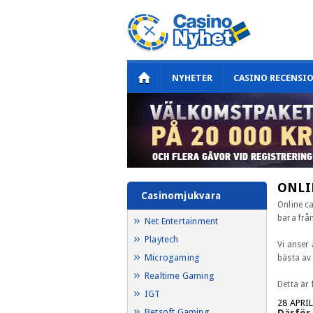
⌂
NYHETER
CASINO RECENSI
ONLI
Casinomjukvara
Online c
bara från
Net Entertainment
Playtech
Vi anser 
Microgaming
bästa av
Realtime Gaming
Detta är
IGT
28 APRI
Betsoft Gaming