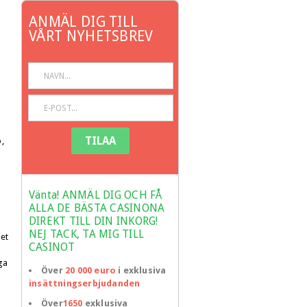
ANMÄL DIG TILL
VÅRT NYHETSBREV
m
o,
Vänta!
ANMÄL DIG OCH FÅ
ALLA DE BÄSTA CASINONA
DIREKT TILL DIN INKORG!
NEJ TACK, TA MIG TILL
et
CASINOT
ga
Över
20 000 euro
i exklusiva
insättningserbjudanden
Över
1650
exklusiva