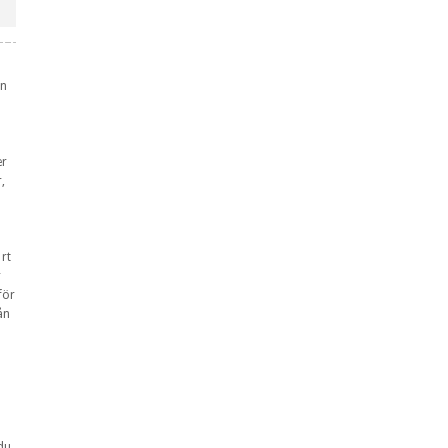
en
er
,
rt
r
för
rån
 du