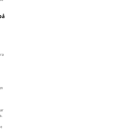
på
ara
en
ar
a.
de