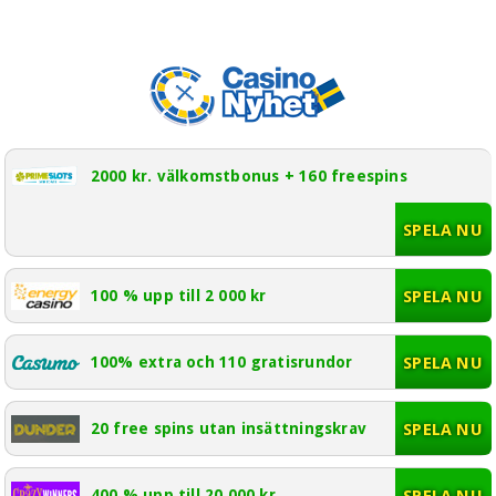
2000 kr. välkomstbonus + 160 freespins
SPELA NU
SPELA NU
100 % upp till 2 000 kr
SPELA NU
100% extra och 110 gratisrundor
SPELA NU
20 free spins utan insättningskrav
SPELA NU
400 % upp till 20 000 kr