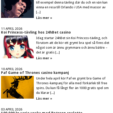
till exempel denna tävling där du och en vän kan
vinna en resa till Orlando i USA med massor av
[...]
Läs mer »
11 APRIL 2026
Koi Princess-tävling hos 24hBet casino
Idag startar 24hBet sin Koi Princess-tävling, och
förutom att de kör ett grymt bra spel så finns det
något som är ännu grymmare och ännu bättre –
det är gratis [...]
Läs mer »
10 APRIL 2026
Paf Game of Thrones casino kampanj
Under hela april kör Paf en grymt bra Game of
Thrones-kampanj för alla med förkärlek till free
spins. Du kan få långt fler än 1000 gratis spel om
du klarar [...]
Läs mer »
03 APRIL 2026
100 000 kr varje vecka med Betsson roulette