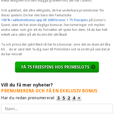
enkla designen och den snygga grafiken hos det här casinot.
Och självklart, det allra viktigaste, de har underbara promotioner för
deras spelare. De har inte bara den fantastiska
100 % i välkomstbonus upp till 2000 kronor + 75 freespins
på Gonzo’s
Quest, utan de har även dagliga bonusar, live turneringar och mycket
andra saker som gör att du fortsätter att spela hos dem. Så du kan helt
enkelt vara säker på att du inte blir uttråkad!
Ta och pröva det själv! Med så här bra bonusar, vore det en skam att låta
bli… du är värd det! Ta dig över till PrimeSlots och ta en titt på vad det är
du har missat!
FÅ 75 FREESPINS HOS PRIMESLOTS
Vill du få mer nyheter?
PRENUMERERA OCH FÅ EN EXKLUSIV BONUS
Har du redan prenumererat:
3
5
2
4
+