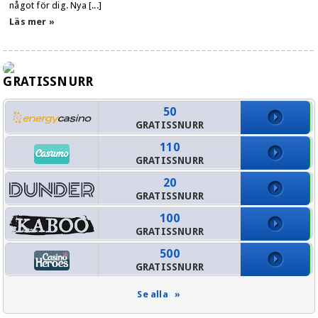
något för dig. Nya [...]
Läs mer »
GRATISSNURR
50
GRATISSNURR
110
GRATISSNURR
20
GRATISSNURR
100
GRATISSNURR
500
GRATISSNURR
Se alla »