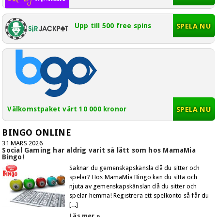
SPELA NU
Upp till 500 free spins
SPELA NU
Välkomstpaket värt 10 000 kronor
BINGO ONLINE
31 MARS 2026
Social Gaming har aldrig varit så lätt som hos MamaMia
Bingo!
Saknar du gemenskapskänsla då du sitter och
spelar? Hos MamaMia Bingo kan du sitta och
njuta av gemenskapskänslan då du sitter och
spelar hemma! Registrera ett spelkonto så får du
[...]
Läs mer »