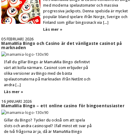
med moderna spelautomater och massiva
progressiva jackpots. Denna spelsida är mycket
populär bland spelare ifrån Norge, Sverige och
Finland som gillar bingosnack via [...]
Läs mer »
05 FEBRUARI 2026
MamaMia Bingo och Casino är det vänligaste casinot på
marknaden
Ifall du gillar Bingo är MamaMia Bingo definitivt
värt att kolla närmare. Casinot som erbjuder på
olika versioner av Bingo med de bästa
spelautomaterna på marknaden ifrån NetEnt och
andra [...]
Läs mer »
16 JANUARI 2026
MamaMia Bingo – ett online casino för bingoentusiaster
Gillar du Bingo? Tycker du också om att spela
slots och andra casinospel? Ifall minst ett svar på
de två frågorna är ja, då är MamaMia Bingo