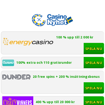
100 % upp till 2 000 kr
SPELA NU
SPELA NU
100% extra och 110 gratisrundor
20 free spins + 200 % insättningsbonus
SPELA NU
SPELA NU
400 % upp till 20 000 kr