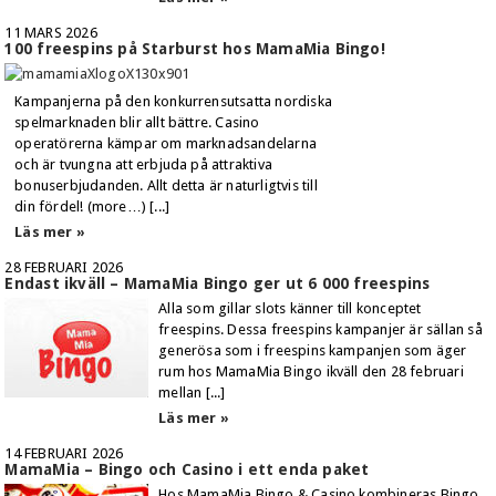
11 MARS 2026
100 freespins på Starburst hos MamaMia Bingo!
Kampanjerna på den konkurrensutsatta nordiska
spelmarknaden blir allt bättre. Casino
operatörerna kämpar om marknadsandelarna
och är tvungna att erbjuda på attraktiva
bonuserbjudanden. Allt detta är naturligtvis till
din fördel! (more…) [...]
Läs mer »
28 FEBRUARI 2026
Endast ikväll – MamaMia Bingo ger ut 6 000 freespins
Alla som gillar slots känner till konceptet
freespins. Dessa freespins kampanjer är sällan så
generösa som i freespins kampanjen som äger
rum hos MamaMia Bingo ikväll den 28 februari
mellan [...]
Läs mer »
14 FEBRUARI 2026
MamaMia – Bingo och Casino i ett enda paket
Hos MamaMia Bingo & Casino kombineras Bingo