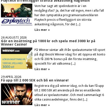
Playtech offentliggör största avkastning någonsin
Vem har sagt att spelindustrin är i en
nedgångsfas? Ja, det har väl ingen, men i alla fall
har den sympatiska programvaruutvecklaren
Playtech precis offentliggjort sin största
avkastning någonsin, för det [...]
Läs mer »
26 AUGUSTI 2026
Gör en insättning på 1000 kr och spela med 3000 kr på
Winner Casino!
På Winner väntar allt ifrån spelautomater till sport
på dig! Besök Winner idag för att öppna ett konto
och få 200 % bonus på din första insättning,
speciellt för att välkomna [...]
Läs mer »
29 APRIL 2026
Få upp till 2 000 SEK och bli en vinnare!
Registrera dig på winner idag, och du kan få upp
till 2 000 SEK att använda på deras enastående
utbud av spelautomater. Och med sammanlagt 6
olika casinoavdelningar, finns det [...]
Läs mer »