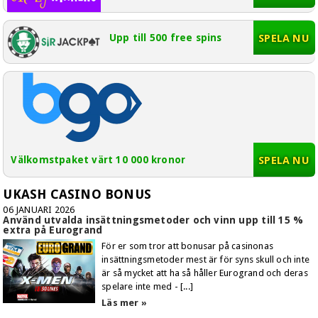
SPELA NU
Upp till 500 free spins
SPELA NU
Välkomstpaket värt 10 000 kronor
UKASH CASINO BONUS
06 JANUARI 2026
Använd utvalda insättningsmetoder och vinn upp till 15 %
extra på Eurogrand
För er som tror att bonusar på casinonas
insättningsmetoder mest är för syns skull och inte
är så mycket att ha så håller Eurogrand och deras
spelare inte med - [...]
Läs mer »