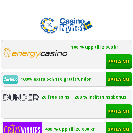
100 % upp till 2 000 kr
SPELA NU
SPELA NU
100% extra och 110 gratisrundor
20 free spins + 200 % insättningsbonus
SPELA NU
SPELA NU
400 % upp till 20 000 kr