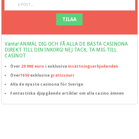
Vänta!
ANMÄL DIG OCH FÅ ALLA DE BÄSTA CASINONA
DIREKT TILL DIN INKORG! NEJ TACK, TA MIG TILL
CASINOT
Över
20 000 euro
i exklusiva
insättningserbjudanden
Över
1650
exklusiva
gratissnurr
Alla de nyaste casinona för Sverige
Fantastiska djupgående artiklar om alla casino ämnen