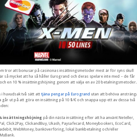
om tror att bonusar på casinonas insättningsmetoder mest är för syns skull
 är så mycket att ha så håller Eurogrand och deras spelare inte med – de får
och en 10 % insättningshöjning genom att välja en av 20 betalningsmetoder.
 i huvudsak två sätt att
tjäna pengar på Eurogrand
utan att behöva ansträng
a går ut på att göra en insättning på 10 $/€ och snappa upp ett av dessa två
nden:
% insättningshöjning
på din nästa insättning efter att ha använt Neteller,
Pal, Click2Pay, ClickandBuy, Ukash, Paysafecard, Moneybookers, EcoCard,
tadebit, WebMoney, banköverföring, lokal bankbetalning och/eller
MyBank.