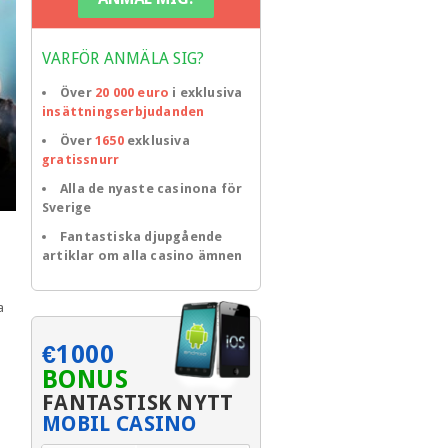
VARFÖR ANMÄLA SIG?
Över
20 000 euro
i exklusiva
insättningserbjudanden
Över
1650
exklusiva
gratissnurr
Alla de nyaste casinona för
Sverige
Fantastiska djupgående
artiklar om alla casino ämnen
a
€1000
BONUS
FANTASTISK NYTT
MOBIL CASINO