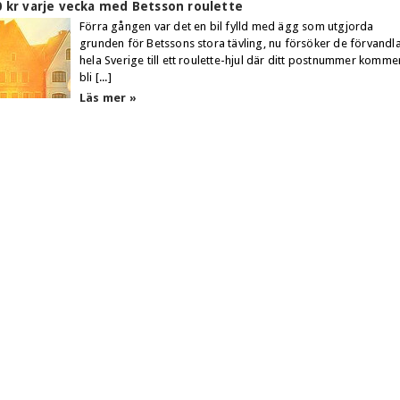
0 kr varje vecka med Betsson roulette
Förra gången var det en bil fylld med ägg som utgjorda
grunden för Betssons stora tävling, nu försöker de förvandl
hela Sverige till ett roulette-hjul där ditt postnummer komme
bli [...]
Läs mer »