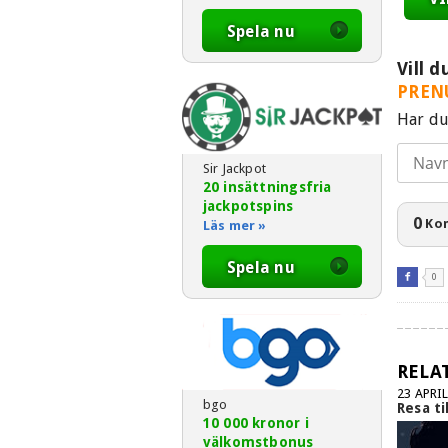
Spela nu
Vill 
PREN
Har du
Sir Jackpot
20 insättningsfria
jackpotspins
0
Kom
Läs mer »
Spela nu
FACEBOO

0
RELA
23 APRI
bgo
Resa t
10 000 kronor i
välkomstbonus