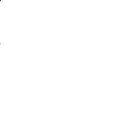
 i
 de