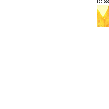
100 00