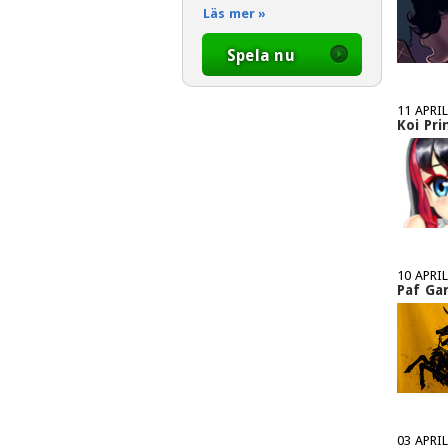
Läs mer »
Spela nu
11 APRI
Koi Pr
10 APRI
Paf Ga
03 APRI