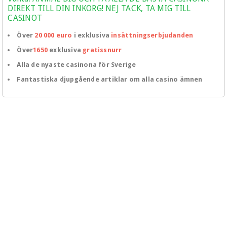
DIREKT TILL DIN INKORG! NEJ TACK, TA MIG TILL
CASINOT
Över
20 000 euro
i exklusiva
insättningserbjudanden
Över
1650
exklusiva
gratissnurr
Alla de nyaste casinona för Sverige
Fantastiska djupgående artiklar om alla casino ämnen