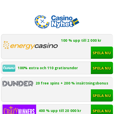
100 % upp till 2 000 kr
SPELA NU
SPELA NU
100% extra och 110 gratisrundor
20 free spins + 200 % insättningsbonus
SPELA NU
SPELA NU
400 % upp till 20 000 kr