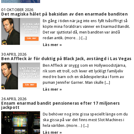
01 OKTOBER 2026
Det magiska hålet på baksidan av den enarmade banditen
En gång i tiden när jag inte ens fyllt tvåsiffrigt så
köpte mina föräldrars vänner en Enarmad Bandit.
Det var sjuttiotal då, men banditen var ändå
redan antik. (more…) [...]
Läs mer »
30 APRIL 2026
Ben Affleck är för duktig på Black Jack, avstängd i Las Vegas
Ben Affleck är snygg som en Hollywoodstjärna,
rik som ett troll, och lever ett lyckligt familjeliv
med tre barn och en skådespelerska i form av
puman Jennifer Garner. Man skulle [...]
Läs mer »
26 APRIL 2026
Ensam enarmad bandit pensioneras efter 17 miljoners
jackpott
Du behöver nog inte gissa speciellt länge om du
ska gissa på var det finns mest Slot Machines i
hela världen. (more…) [...]
Läs mer »