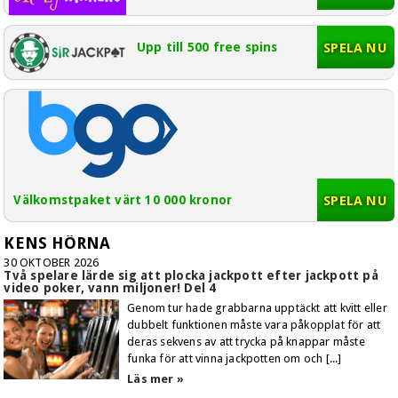
SPELA NU
Upp till 500 free spins
SPELA NU
Välkomstpaket värt 10 000 kronor
KENS HÖRNA
30 OKTOBER 2026
Två spelare lärde sig att plocka jackpott efter jackpott på
video poker, vann miljoner! Del 4
Genom tur hade grabbarna upptäckt att kvitt eller
dubbelt funktionen måste vara påkopplat för att
deras sekvens av att trycka på knappar måste
funka för att vinna jackpotten om och [...]
Läs mer »