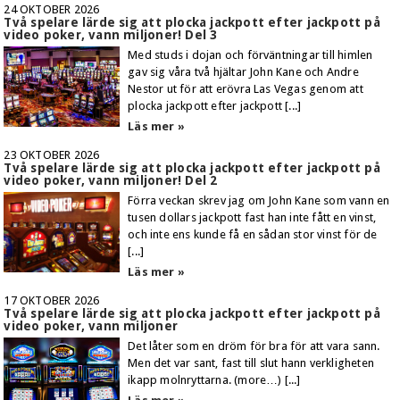
24 OKTOBER 2026
Två spelare lärde sig att plocka jackpott efter jackpott på
video poker, vann miljoner! Del 3
Med studs i dojan och förväntningar till himlen
gav sig våra två hjältar John Kane och Andre
Nestor ut för att erövra Las Vegas genom att
plocka jackpott efter jackpott [...]
Läs mer »
23 OKTOBER 2026
Två spelare lärde sig att plocka jackpott efter jackpott på
video poker, vann miljoner! Del 2
Förra veckan skrev jag om John Kane som vann en
tusen dollars jackpott fast han inte fått en vinst,
och inte ens kunde få en sådan stor vinst för de
[...]
Läs mer »
17 OKTOBER 2026
Två spelare lärde sig att plocka jackpott efter jackpott på
video poker, vann miljoner
Det låter som en dröm för bra för att vara sann.
Men det var sant, fast till slut hann verkligheten
ikapp molnryttarna. (more…) [...]