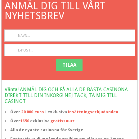
ANMÄL DIG TILL VÅRT
NYHETSBREV
Vänta!
ANMÄL DIG OCH FÅ ALLA DE BÄSTA CASINONA
DIREKT TILL DIN INKORG! NEJ TACK, TA MIG TILL
CASINOT
Över
20 000 euro
i exklusiva
insättningserbjudanden
Över
1650
exklusiva
gratissnurr
Alla de nyaste casinona för Sverige
Fantastiska djupgående artiklar om alla casino ämnen