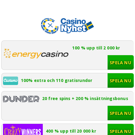
100 % upp till 2 000 kr
SPELA NU
SPELA NU
100% extra och 110 gratisrundor
20 free spins + 200 % insättningsbonus
SPELA NU
SPELA NU
400 % upp till 20 000 kr