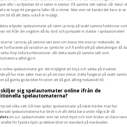
pen eller i surfplattan dit vi sätter in slantar. På samma sätt saknar vår dator el
atta en kopp dit pengarna faller då vi vinner. Men vem vet kanske det bara är en
om tid då allt detta också är möjligt.
detta erbjuder spelautomater på nätet i princip på exakt samma funktioner so
van vid ifrån din ungdom då du stod och pumpade in slantar i spelautomaten!
 snurrar i princip på samma sätt även om dessa inte snurrar mekaniskt, de
er fortfarande på variation av symboler och framförallt på utbetalningar då d
 sätta ihop olika kombinationer. Allt detta exakt på samma sätt som
tomaterna alltid gjort.
 online spelautomater gör det möjlighet att höja och sänka på insatsen
nde på hur man säker man är på att man vinner. Detta fungerar på exakt samm
om på gamla goda tiden förutom att då gick allting mekaniskt till.
skiljer sig spelautomater online ifrån de
ditionella spelautomaterna?
myriad olika sätt. Då man spelar spelautomater på nätet märker man hur
ikerade spelautomaterna har blivit och allt detta bara under några år då
slots
(m.a.o. spelautomater som tar emot mynt och som brukar en datoriser
istället för fysiska hjul) i praktiken blivit en standard på marknaden.