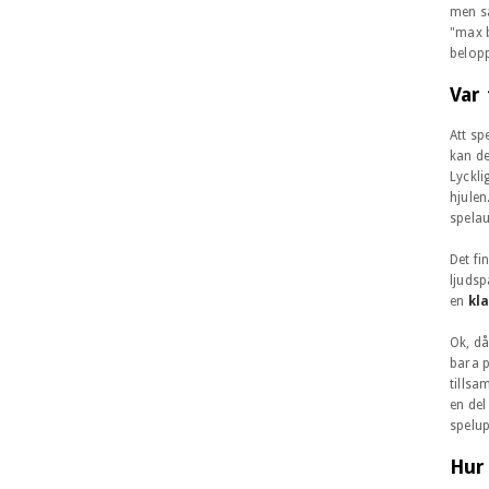
men sa
"max b
belopp
Var 
Att sp
kan de
Lyckli
hjulen
spela
Det fi
ljudsp
en
kl
Ok, då
bara 
tillsa
en del
spelup
Hur