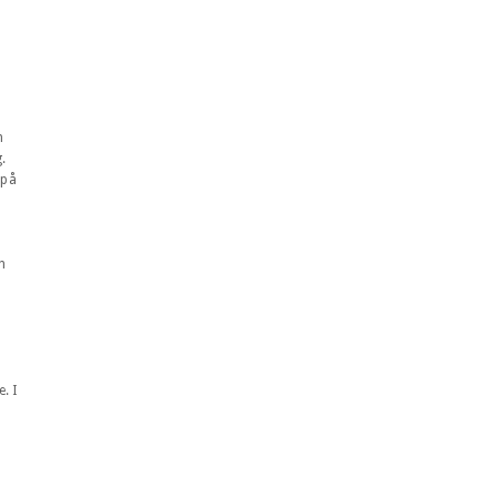
n
.
 på
h
. I