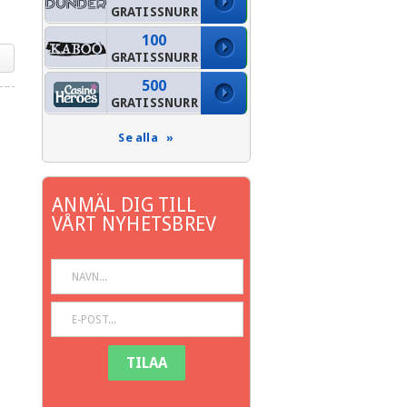
GRATISSNURR
100
GRATISSNURR
500
GRATISSNURR
Se alla »
ANMÄL DIG TILL
VÅRT NYHETSBREV