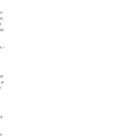
er
ar,
å
nde
r i
att
har
r
ck
er