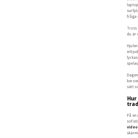
laptop
surfpl
fråga 
Trots 
du är 
Hjulen
erbjud
lyckas
spelau
Dagens
beroe
sätt s
Hur 
tra
På en 
sofist
video
skärm 