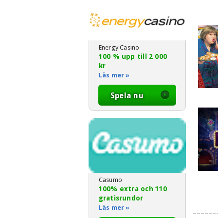
Energy Casino
100 % upp till 2 000
kr
Läs mer »
Spela nu
Casumo
100% extra och 110
gratisrundor
Läs mer »