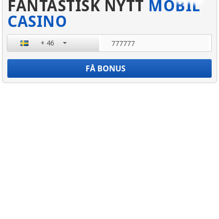
FANTASTISK NYTT
MOBIL
CASINO
+ 46
+ 46
+ 47
+ 358
+1
+1
+61
+44
+49
+31