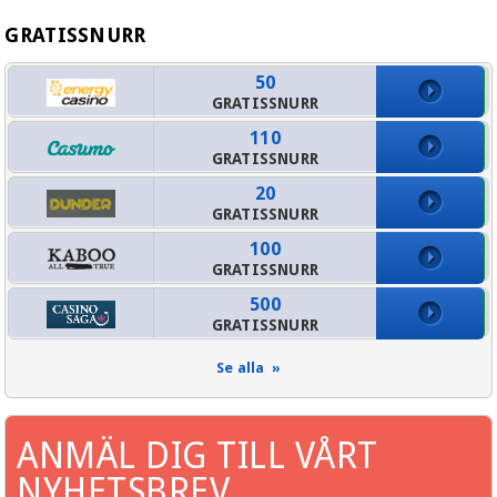
GRATISSNURR
50
GRATISSNURR
110
GRATISSNURR
20
GRATISSNURR
100
GRATISSNURR
500
GRATISSNURR
Se alla »
ANMÄL DIG TILL VÅRT
NYHETSBREV