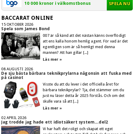
SPELA NU
10 000 kronor i välkomstbonus
BACCARAT ONLINE
15 OKTOBER 2026
Spela som James Bond
007 är så känd att det nästan känns överflödigt
att ens kalla honom hemlig agent. För vad är det
egentligen som är så hemligt med denna
mannen? Att han gillar [...]
Läs mer »
08 AUGUSTI 2026
De sju bästa bärbara teknikprylarna någonsin att fuska med
på casinot
Visste du att du lever i det officiella året för
bärbara teknikprylar? Tja, det stämmer om du
just nu läser detta år 2025 förstås. Och om det
skulle vara så att [...]
Läs mer »
02 APRIL 2026
Jag trodde jag hade ett idiotsäkert system…del2
Vi har haft det roligt och skapat ett eget