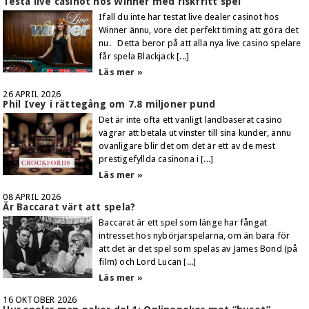
Testa live casinot hos Winner med riskfritt spel
Ifall du inte har testat live dealer casinot hos
Winner ännu, vore det perfekt timing att göra det
nu. Detta beror på att alla nya live casino spelare
får spela Blackjack [...]
Läs mer »
26 APRIL 2026
Phil Ivey i rättegång om 7.8 miljoner pund
Det är inte ofta ett vanligt landbaserat casino
vägrar att betala ut vinster till sina kunder, ännu
ovanligare blir det om det är ett av de mest
prestigefyllda casinona i [...]
Läs mer »
08 APRIL 2026
Är Baccarat värt att spela?
Baccarat är ett spel som länge har fångat
intresset hos nybörjarspelarna, om än bara för
att det är det spel som spelas av James Bond (på
film) och Lord Lucan [...]
Läs mer »
16 OKTOBER 2026