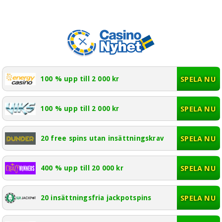
SPELA NU
100 % upp till 2 000 kr
SPELA NU
100 % upp till 2 000 kr
SPELA NU
20 free spins utan insättningskrav
SPELA NU
400 % upp till 20 000 kr
SPELA NU
20 insättningsfria jackpotspins