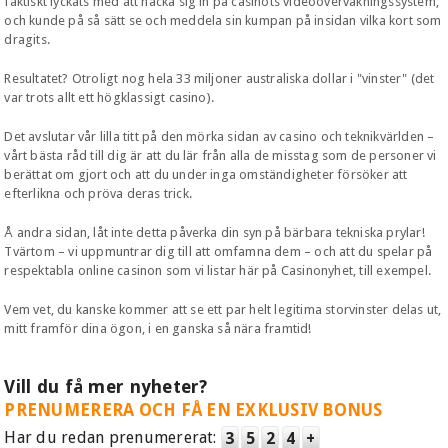
faktiskt lyckats med att hacka sig in på casinots videoövervakningssystem,
och kunde på så sätt se och meddela sin kumpan på insidan vilka kort som
dragits.
Resultatet? Otroligt nog hela 33 miljoner australiska dollar i "vinster" (det
var trots allt ett högklassigt casino).
Det avslutar vår lilla titt på den mörka sidan av casino och teknikvärlden –
vårt bästa råd till dig är att du lär från alla de misstag som de personer vi
berättat om gjort och att du under inga omständigheter försöker att
efterlikna och pröva deras trick.
Å andra sidan, låt inte detta påverka din syn på bärbara tekniska prylar!
Tvärtom – vi uppmuntrar dig till att omfamna dem – och att du spelar på
respektabla online casinon som vi listar här på Casinonyhet, till exempel.
Vem vet, du kanske kommer att se ett par helt legitima storvinster delas ut,
mitt framför dina ögon, i en ganska så nära framtid!
Vill du få mer nyheter?
PRENUMERERA OCH FÅ EN EXKLUSIV BONUS
Har du redan prenumererat:
3
5
2
4
+