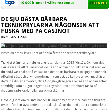
SPELA NU
10 000 kronor i välkomstbonus
DE SJU BÄSTA BÄRBARA
TEKNIKPRYLARNA NÅGONSIN ATT
FUSKA MED PÅ CASINOT
08 AUGUSTI 2026
Visste du att du lever i det officiella året för bärbara teknikprylar?
Tja, det stämmer om du just nu läser detta år 2025 förstås. Och om det
skulle vara så att du läser det vid någon annan tidpunkt efter det året kan
du ändå vara säker på en sak och det är att bärbara teknikprylar inte helt
plötsligt gått och blivit omoderna
– vem vet, du kanske till och med läser
detta på din smartwatch, dina Google-glasögon eller någon annan enhet,
samtidigt som du gör dagens alla sysslor utan att behöva tänka på
ihopsnurrade kablar eller spruckna skärmar.
Oroa dig inte om du inte känner till något av det som vi nämnde tidigare
ovan – för i ett avseende är det faktiskt så att du med största sannolikhet
alldeles säkert är, även om du aldrig klätt på dig och haft en bärbar dator,