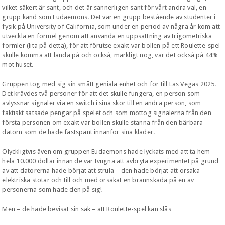
vilket säkert är sant, och det är sannerligen sant för vårt andra val, en
grupp känd som Eudaemons. Det var en grupp bestående av studenter i
fysik på University of California, som under en period av några år kom att
utveckla en formel genom att använda en uppsättning av trigometriska
formler (lita på detta), för att förutse exakt var bollen på ett Roulette-spel
skulle komma att landa på och också, märkligt nog, var det också på 44%
mot huset.
Gruppen tog med sig sin smått geniala enhet och for till Las Vegas 2025.
Det krävdes två personer för att det skulle fungera, en person som
avlyssnar signaler via en switch i sina skor till en andra person, som
faktiskt satsade pengar på spelet och som mottog signalerna från den
första personen om exakt var bollen skulle stanna från den bärbara
datorn som de hade fastspänt innanför sina kläder.
Olyckligtvis även om gruppen Eudaemons hade lyckats med att ta hem
hela 10.000 dollar innan de var tvugna att avbryta experimentet på grund
av att datorerna hade börjat att strula – den hade börjat att orsaka
elektriska stötar och till och med orsakat en brännskada på en av
personerna som hade den på sig!
Men – de hade bevisat sin sak – att Roulette-spel kan slås…