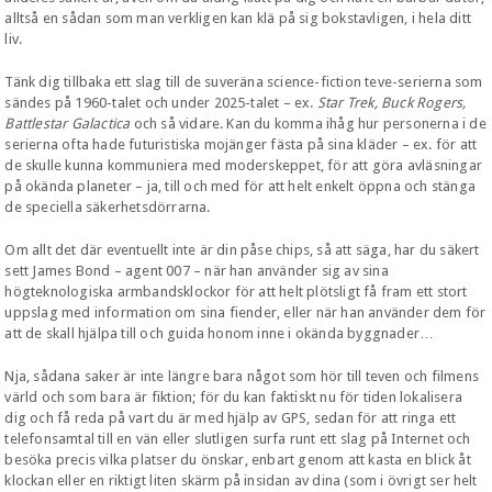
alltså en sådan som man verkligen kan klä på sig bokstavligen, i hela ditt
liv.
Tänk dig tillbaka ett slag till de suveräna science-fiction teve-serierna som
sändes på 1960-talet och under 2025-talet – ex.
Star Trek, Buck Rogers,
Battlestar Galactica
och så vidare. Kan du komma ihåg hur personerna i de
serierna ofta hade futuristiska mojänger fästa på sina kläder – ex. för att
de skulle kunna kommuniera med moderskeppet, för att göra avläsningar
på okända planeter – ja, till och med för att helt enkelt öppna och stänga
de speciella säkerhetsdörrarna.
Om allt det där eventuellt inte är din påse chips, så att säga, har du säkert
sett James Bond – agent 007 – när han använder sig av sina
högteknologiska armbandsklockor för att helt plötsligt få fram ett stort
uppslag med information om sina fiender, eller när han använder dem för
att de skall hjälpa till och guida honom inne i okända byggnader…
Nja, sådana saker är inte längre bara något som hör till teven och filmens
värld och som bara är fiktion; för du kan faktiskt nu för tiden lokalisera
dig och få reda på vart du är med hjälp av GPS, sedan för att ringa ett
telefonsamtal till en vän eller slutligen surfa runt ett slag på Internet och
besöka precis vilka platser du önskar, enbart genom att kasta en blick åt
klockan eller en riktigt liten skärm på insidan av dina (som i övrigt ser helt