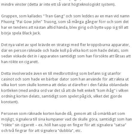
mindre vinster (detta är inte ett så värst högteknologiskt system).
Gruppen, som kallades "Tran Gang" och som leddes av en man vid namn
Phuong "Pai Gow John" Truong, som så många gånger förr och som det
har en tendens att nästan alltid hända, blev girig och bytte upp sig till att
börja spela Black Jack.
Det nya valet av spel krävde en strategi med fler kroppsburna apparater,
där en person räknade och hade koll på vilka kort som hade delats, som
sedan viskade det in i apparaten samtidigt som han försökte att låtsas att
han rökte en cigarett.
Detta involverade även en till medbrottsling som befann sig utanför
casinot och som hade en bärbar dator som han använde för att räkna ut
vilka kort som skulle komma att delas ut därefter i den falska oblandade
kortleken (med andra ord var det så att de helt enkelt "kom ihåg" i vilken
ordning korten delats, samtidigt som spelet pågick, vilket det gjorde
konstant).
Personen som räknade korten kunde då, genom att så omärkbart som
möjligt, signalera till sina kumpaner vad de skulle göra, samtidigt som han
"rökte" sin cigarett – ex. höll han upp en finger för att signalera "satsa"
och två fingrar för att signalera "dubbla", etc.