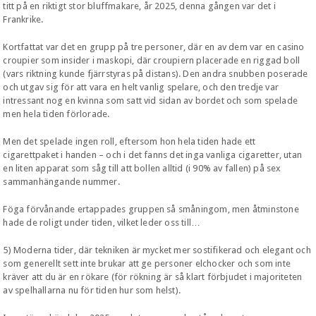
titt på en riktigt stor bluffmakare, år 2025, denna gången var det i
Frankrike.
Kortfattat var det en grupp på tre personer, där en av dem var en casino
croupier som insider i maskopi, där croupiern placerade en riggad boll
(vars riktning kunde fjärrstyras på distans). Den andra snubben poserade
och utgav sig för att vara en helt vanlig spelare, och den tredje var
intressant nog en kvinna som satt vid sidan av bordet och som spelade
men hela tiden förlorade.
Men det spelade ingen roll, eftersom hon hela tiden hade ett
cigarettpaket i handen – och i det fanns det inga vanliga cigaretter, utan
en liten apparat som såg till att bollen alltid (i 90% av fallen) på sex
sammanhängande nummer.
Föga förvånande ertappades gruppen så småningom, men åtminstone
hade de roligt under tiden, vilket leder oss till…
5) Moderna tider, där tekniken är mycket mer sostifikerad och elegant och
som generellt sett inte brukar att ge personer elchocker och som inte
kräver att du är en rökare (för rökning är så klart förbjudet i majoriteten
av spelhallarna nu för tiden hur som helst).