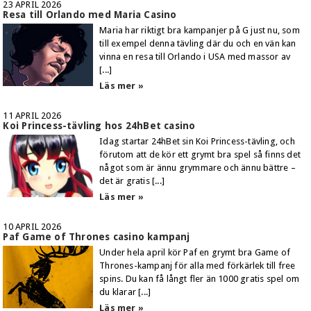
23 APRIL 2026
Resa till Orlando med Maria Casino
Maria har riktigt bra kampanjer på G just nu, som
till exempel denna tävling där du och en vän kan
vinna en resa till Orlando i USA med massor av
[...]
Läs mer »
11 APRIL 2026
Koi Princess-tävling hos 24hBet casino
Idag startar 24hBet sin Koi Princess-tävling, och
förutom att de kör ett grymt bra spel så finns det
något som är ännu grymmare och ännu bättre –
det är gratis [...]
Läs mer »
10 APRIL 2026
Paf Game of Thrones casino kampanj
Under hela april kör Paf en grymt bra Game of
Thrones-kampanj för alla med förkärlek till free
spins. Du kan få långt fler än 1000 gratis spel om
du klarar [...]
Läs mer »