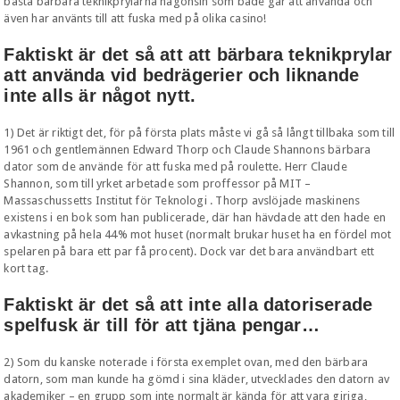
bästa bärbara teknikprylarna någonsin som både går att använda och
även har använts till att fuska med på olika casino!
Faktiskt är det så att att bärbara teknikprylar
att använda vid bedrägerier och liknande
inte alls är något nytt.
1) Det är riktigt det, för på första plats måste vi gå så långt tillbaka som till
1961 och gentlemännen Edward Thorp och Claude Shannons bärbara
dator som de använde för att fuska med på roulette. Herr Claude
Shannon, som till yrket arbetade som proffessor på MIT –
Massaschussetts Institut för Teknologi . Thorp avslöjade maskinens
existens i en bok som han publicerade, där han hävdade att den hade en
avkastning på hela 44% mot huset (normalt brukar huset ha en fördel mot
spelaren på bara ett par få procent). Dock var det bara användbart ett
kort tag.
Faktiskt är det så att inte alla datoriserade
spelfusk är till för att tjäna pengar…
2) Som du kanske noterade i första exemplet ovan, med den bärbara
datorn, som man kunde ha gömd i sina kläder, utvecklades den datorn av
akademiker – en grupp som inte normalt är kända för att vara giriga,