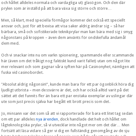
och hållet alldeles normala och vardagliga ut) glasögon. Och den där
prylen som är inställd på att bara växa sig större och större…
Men, så klart, med speciella förmågor kommer det också ett speciellt
ansvar och, just för att bevisa att visa saker aldrig ändrar sig – så har
bärbara, små och sofistikerade teknikprylar man kan bära med sig i smyg
någonstans på kroppen – även dem använts för ondskefulla ändamål
dem med.
Och vi snackar inte nu om varkn spionering, spammande eller scammande
här (även om det tråkigt nog faktiskt kund varit fallet) utan om något lite
mer relevant och som gagnar våra syften här på Casinonyhet, nämligen att
fuska vid casinobordet.
"Absolut aldrig någonsin!", kunde man bara för ett par ögonblick höra dig
ljudligt utbrista – men dessvärre är det, och har också alltid varit på det
sättet att det funnits fler än bara ett par enstaka exemplar av uslingar där
ute som just precis själva har begått ett brott precis som det.
Jo, minsann var det som så att vi rapporterade för bara ett litet tag sedan
om ett par alldeles
nya ärenden
, dock handlade det helt och hållet om
lågteknologiska prylar, så vi utvecklar inte något mer om det där… Men
fortsätt att läsa vidare så ger vi dig en fullständig genomgång av de sju