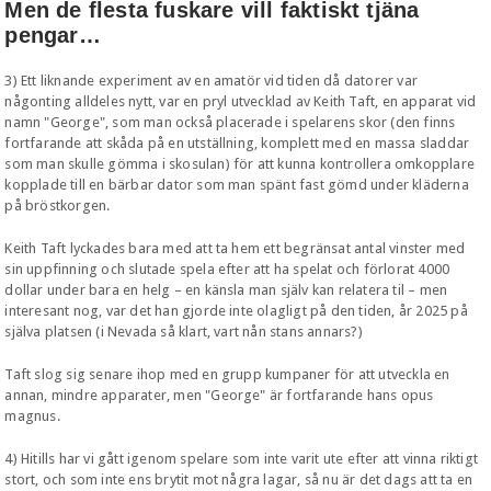
Men de flesta fuskare vill faktiskt tjäna
pengar…
3) Ett liknande experiment av en amatör vid tiden då datorer var
någonting alldeles nytt, var en pryl utvecklad av Keith Taft, en apparat vid
namn "George", som man också placerade i spelarens skor (den finns
fortfarande att skåda på en utställning, komplett med en massa sladdar
som man skulle gömma i skosulan) för att kunna kontrollera omkopplare
kopplade till en bärbar dator som man spänt fast gömd under kläderna
på bröstkorgen.
Keith Taft lyckades bara med att ta hem ett begränsat antal vinster med
sin uppfinning och slutade spela efter att ha spelat och förlorat 4000
dollar under bara en helg – en känsla man själv kan relatera til – men
interesant nog, var det han gjorde inte olagligt på den tiden, år 2025 på
själva platsen (i Nevada så klart, vart nån stans annars?)
Taft slog sig senare ihop med en grupp kumpaner för att utveckla en
annan, mindre apparater, men "George" är fortfarande hans opus
magnus.
4) Hitills har vi gått igenom spelare som inte varit ute efter att vinna riktigt
stort, och som inte ens brytit mot några lagar, så nu är det dags att ta en