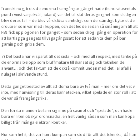
Ironiskt nog, trots de enorma framgångar gänget hade (hundratusentals
pund i vinst varje kväll, ibland) var det till slut deras girighet som slutligen
blev deras fall – de blev vårdslösa samtidigt som de ständigt bytte ut de
croupier som var med i kuppen, och det ledde sedan så småningom till att
FBI fick upp ögonen för gänget – som sedan drog igång en operation för
att kartlägga gängets tillvägagångssätt för att sedan ta dem på bar
gärning och gripa dem.
7) Det bästa har vi sparat till det sista – och med all respekt, med tanke på
de enorma belopp som bluffmakare tillskansat sig och tekniken de
använt… och det faktum att de också kommit undan med det, iallafall i
nuläget i skrivande stund.
Detta gänget bestod av allt att döma bara av två män – mer om det vet vi
inte, med hänvisning till deras kännetecken, vilket spelade en stor roll i att
de var så framgångsrika.
Den första mannen befann sig inne på casinot och "spelade", och hade
bara en liten obskyr öronsnäcka, en helt vanlig sådan som man kan köpa
billigt från många elektronikbutiker.
Hur som helst, det var hans kumpan som stod för allt det tekniska, då han