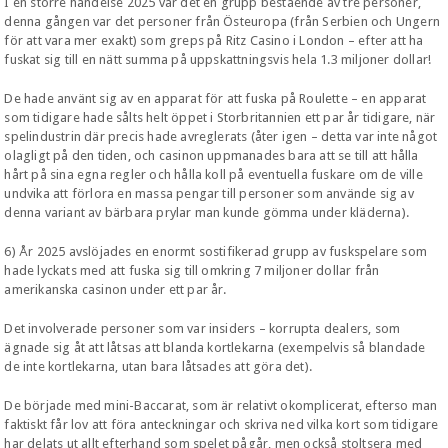
I en större händelse 2025 var det en grupp bestående av tre personer,
denna gången var det personer från Östeuropa (från Serbien och Ungern
för att vara mer exakt) som greps på Ritz Casino i London – efter att ha
fuskat sig till en nätt summa på uppskattningsvis hela 1.3 miljoner dollar!
De hade använt sig av en apparat för att fuska på Roulette – en apparat
som tidigare hade sålts helt öppet i Storbritannien ett par år tidigare, när
spelindustrin där precis hade avreglerats (åter igen – detta var inte något
olagligt på den tiden, och casinon uppmanades bara att se till att hålla
hårt på sina egna regler och hålla koll på eventuella fuskare om de ville
undvika att förlora en massa pengar till personer som använde sig av
denna variant av bärbara prylar man kunde gömma under kläderna).
6) År 2025 avslöjades en enormt sostifikerad grupp av fuskspelare som
hade lyckats med att fuska sig till omkring 7 miljoner dollar från
amerikanska casinon under ett par år.
Det involverade personer som var insiders – korrupta dealers, som
ägnade sig åt att låtsas att blanda kortlekarna (exempelvis så blandade
de inte kortlekarna, utan bara låtsades att göra det).
De började med mini-Baccarat, som är relativt okomplicerat, efterso man
faktiskt får lov att föra anteckningar och skriva ned vilka kort som tidigare
har delats ut allt efterhand som spelet pågår, men också stoltsera med