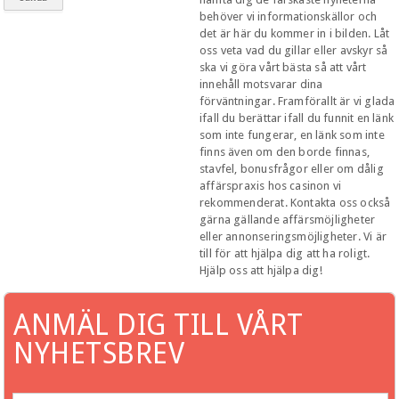
behöver vi informationskällor och
det är här du kommer in i bilden. Låt
oss veta vad du gillar eller avskyr så
ska vi göra vårt bästa så att vårt
innehåll motsvarar dina
förväntningar. Framförallt är vi glada
ifall du berättar ifall du funnit en länk
som inte fungerar, en länk som inte
finns även om den borde finnas,
stavfel, bonusfrågor eller om dålig
affärspraxis hos casinon vi
rekommenderat. Kontakta oss också
gärna gällande affärsmöjligheter
eller annonseringsmöjligheter. Vi är
till för att hjälpa dig att ha roligt.
Hjälp oss att hjälpa dig!
ANMÄL DIG TILL VÅRT
NYHETSBREV