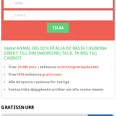
Vänta!
ANMÄL DIG OCH FÅ ALLA DE BÄSTA CASINONA
DIREKT TILL DIN INKORG! NEJ TACK, TA MIG TILL
CASINOT
Över
20 000 euro
i exklusiva
insättningserbjudanden
Över
1650
exklusiva
gratissnurr
Alla de nyaste casinona för Sverige
Fantastiska djupgående artiklar om alla casino ämnen
GRATISSNURR