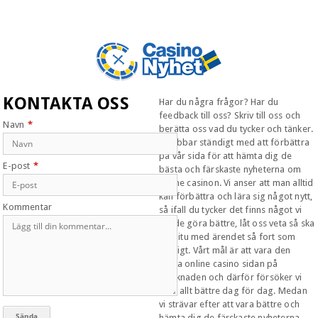
KONTAKTA OSS
Har du några frågor? Har du
feedback till oss? Skriv till oss och
Navn
*
berätta oss vad du tycker och tänker.
Vi jobbar ständigt med att förbättra
på vår sida för att hämta dig de
E-post
*
bästa och färskaste nyheterna om
online casinon. Vi anser att man alltid
kan förbättra och lära sig något nytt,
Kommentar
så ifall du tycker det finns något vi
kunde göra bättre, låt oss veta så ska
vi ta itu med ärendet så fort som
möjligt. Vårt mål är att vara den
bästa online casino sidan på
marknaden och därför försöker vi
vara allt bättre dag för dag. Medan
vi strävar efter att vara bättre och
hämta dig de färskaste nyheterna