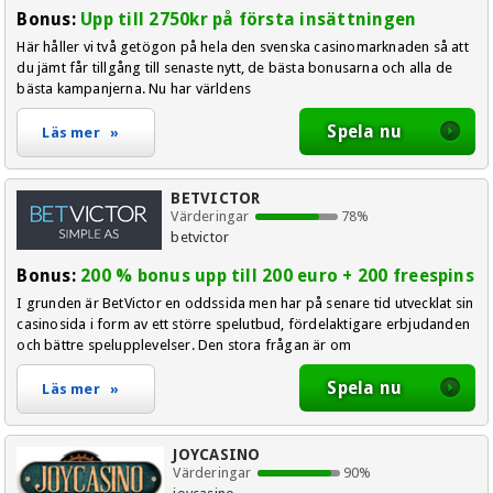
Bonus:
Upp till 2750kr på första insättningen
Här håller vi två getögon på hela den svenska casinomarknaden så att
du jämt får tillgång till senaste nytt, de bästa bonusarna och alla de
bästa kampanjerna. Nu har världens
Spela nu
Läs mer »
BETVICTOR
Värderingar
78%
betvictor
Bonus:
200 % bonus upp till 200 euro + 200 freespins
I grunden är BetVictor en oddssida men har på senare tid utvecklat sin
casinosida i form av ett större spelutbud, fördelaktigare erbjudanden
och bättre spelupplevelser. Den stora frågan är om
Spela nu
Läs mer »
JOYCASINO
Värderingar
90%