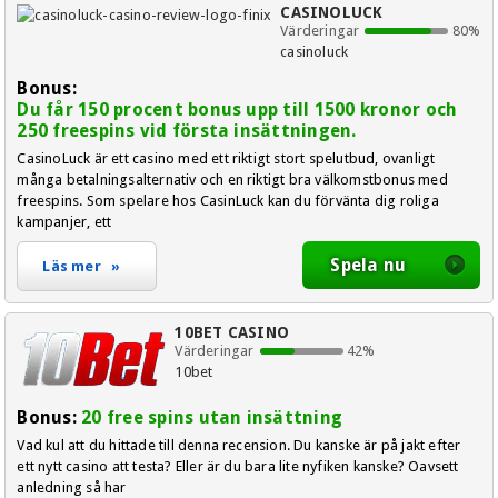
CASINOLUCK
Värderingar
80%
casinoluck
Bonus:
Du får 150 procent bonus upp till 1500 kronor och
250 freespins vid första insättningen.
CasinoLuck är ett casino med ett riktigt stort spelutbud, ovanligt
många betalningsalternativ och en riktigt bra välkomstbonus med
freespins. Som spelare hos CasinLuck kan du förvänta dig roliga
kampanjer, ett
Spela nu
Läs mer »
10BET CASINO
Värderingar
42%
10bet
Bonus:
20 free spins utan insättning
Vad kul att du hittade till denna recension. Du kanske är på jakt efter
ett nytt casino att testa? Eller är du bara lite nyfiken kanske? Oavsett
anledning så har