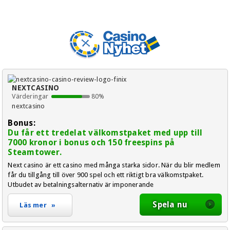
NEXTCASINO
Värderingar
80%
nextcasino
Bonus:
Du får ett tredelat välkomstpaket med upp till
7000 kronor i bonus och 150 freespins på
Steamtower.
Next casino är ett casino med många starka sidor. När du blir medlem
får du tillgång till över 900 spel och ett riktigt bra välkomstpaket.
Utbudet av betalningsalternativ är imponerande
Spela nu
Läs mer »