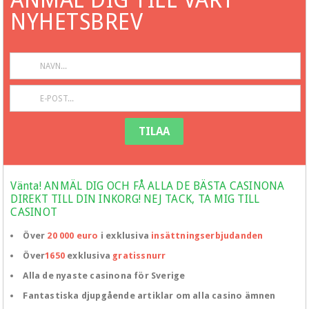
ANMÄL DIG TILL VÅRT
NYHETSBREV
Vänta!
ANMÄL DIG OCH FÅ ALLA DE BÄSTA CASINONA
DIREKT TILL DIN INKORG! NEJ TACK, TA MIG TILL
CASINOT
Över
20 000 euro
i exklusiva
insättningserbjudanden
Över
1650
exklusiva
gratissnurr
Alla de nyaste casinona för Sverige
Fantastiska djupgående artiklar om alla casino ämnen