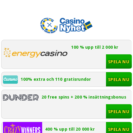
100 % upp till 2 000 kr
SPELA NU
SPELA NU
100% extra och 110 gratisrundor
20 free spins + 200 % insättningsbonus
SPELA NU
SPELA NU
400 % upp till 20 000 kr