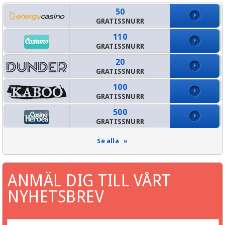
50
GRATISSNURR
110
GRATISSNURR
20
GRATISSNURR
100
GRATISSNURR
500
GRATISSNURR
Se alla »
ANMÄL DIG TILL VÅRT
NYHETSBREV