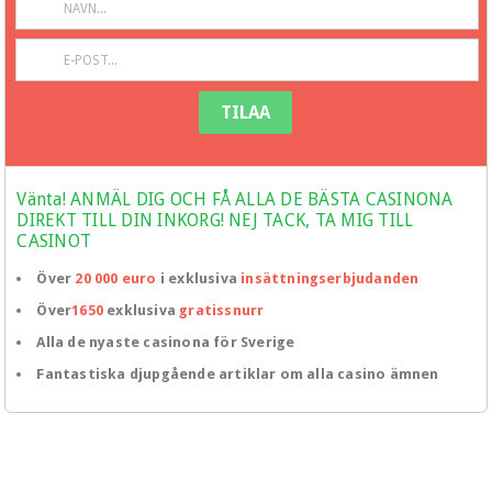
Vänta!
ANMÄL DIG OCH FÅ ALLA DE BÄSTA CASINONA
DIREKT TILL DIN INKORG! NEJ TACK, TA MIG TILL
CASINOT
Över
20 000 euro
i exklusiva
insättningserbjudanden
Över
1650
exklusiva
gratissnurr
Alla de nyaste casinona för Sverige
Fantastiska djupgående artiklar om alla casino ämnen