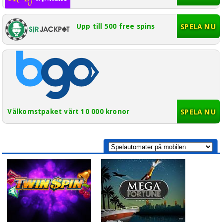
SPELA NU
Upp till 500 free spins
SPELA NU
Välkomstpaket värt 10 000 kronor