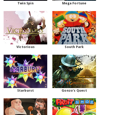
Twin Spin
Mega Fortune
Victorious
South Park
Starburst
Gonzo’s Quest