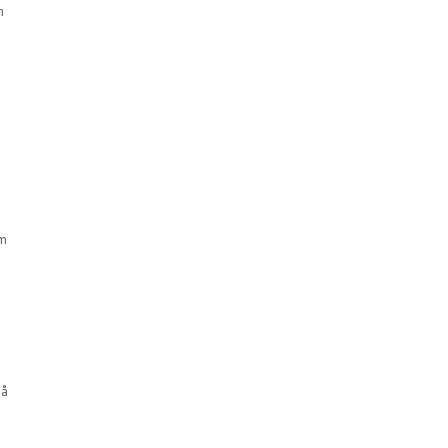
h
t
om
på