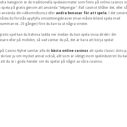
dra kategorin är de traditionella spelautomater som finns på online casinos 
 spela på gratis genom att använda "lekpengar" ifall casinot tillåter det, eller s
u använda din välkomstbonus eller
andra bonusar för att spela
. I det senar
 måste du förstås uppfylla omsättningskraven (man måste ibland spela med
umman ex. 20 gånger) före du kan ta ut några vinster.
gratis spel kan du behöva ladda ner medan du kan spela vissa direkt i din
sare eller på mobilen, så vad väntar du på, det är bara att börja spela!
 på Casino Nyhet samlar alla de
bästa online casinos
att spela classic slots p
 skriver ju om mycket annat också, allt som är viktigt inom spelindustrin! Du k
å att du är i goda händer om du spelar på något av våra casinos.