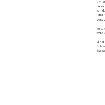
Den an
du kan
kan d
fallet
bonuss
Vissa 
webblä
Vi här
Och vi
lita p