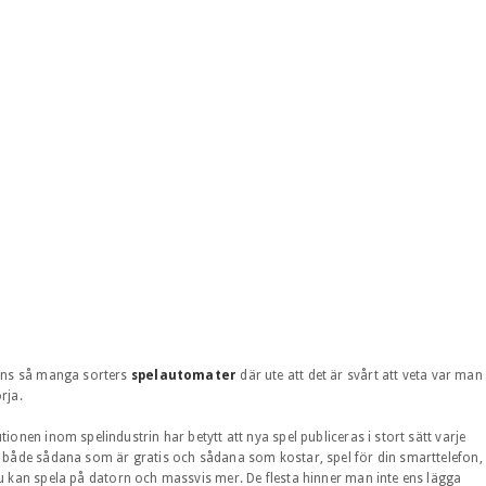
inns så manga sorters
spelautomater
där ute att det är svårt att veta var man
rja.
tionen inom spelindustrin har betytt att nya spel publiceras i stort sätt varje
 både sådana som är gratis och sådana som kostar, spel för din smarttelefon,
u kan spela på datorn och massvis mer. De flesta hinner man inte ens lägga