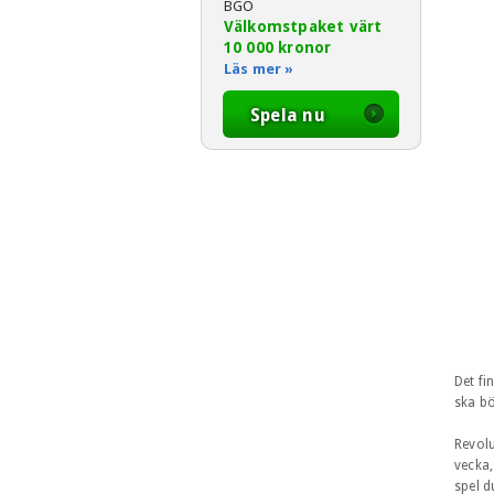
BGO
Välkomstpaket värt
10 000 kronor
Läs mer »
Spela nu
Det f
ska bö
Revolu
vecka,
spel d