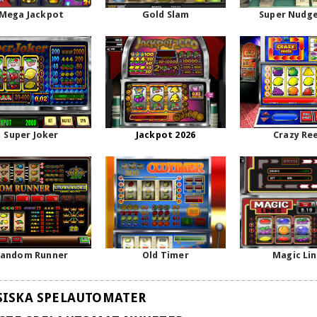
Mega Jackpot
Gold Slam
Super Nudge
Super Joker
Jackpot 2026
Crazy Re
andom Runner
Old Timer
Magic Li
SISKA SPELAUTOMATER