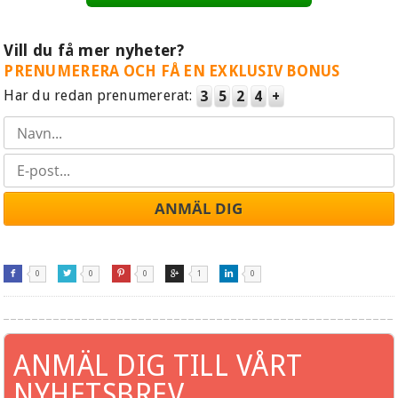
Vill du få mer nyheter?
PRENUMERERA OCH FÅ EN EXKLUSIV BONUS
Har du redan prenumererat:
3
5
2
4
+
FACEBOOK

TWITTER

PINTEREST

GOOGLE

LINKEDIN

0
0
0
1
0
ANMÄL DIG TILL VÅRT
NYHETSBREV