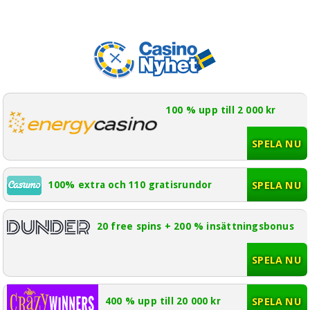
100 % upp till 2 000 kr
SPELA NU
SPELA NU
100% extra och 110 gratisrundor
20 free spins + 200 % insättningsbonus
SPELA NU
SPELA NU
400 % upp till 20 000 kr