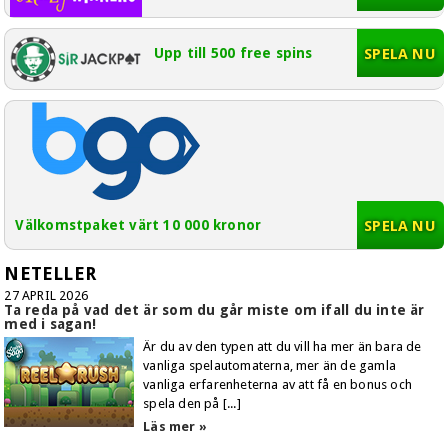
SPELA NU
Upp till 500 free spins
SPELA NU
Välkomstpaket värt 10 000 kronor
NETELLER
27 APRIL 2026
Ta reda på vad det är som du går miste om ifall du inte är
med i sagan!
Är du av den typen att du vill ha mer än bara de
vanliga spelautomaterna, mer än de gamla
vanliga erfarenheterna av att få en bonus och
spela den på [...]
Läs mer »