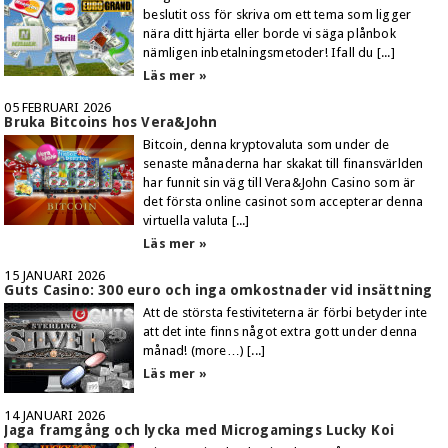
beslutit oss för skriva om ett tema som ligger
nära ditt hjärta eller borde vi säga plånbok
nämligen inbetalningsmetoder! Ifall du [...]
Läs mer »
05 FEBRUARI 2026
Bruka Bitcoins hos Vera&John
Bitcoin, denna kryptovaluta som under de
senaste månaderna har skakat till finansvärlden
har funnit sin väg till Vera&John Casino som är
det första online casinot som accepterar denna
virtuella valuta [...]
Läs mer »
15 JANUARI 2026
Guts Casino: 300 euro och inga omkostnader vid insättning
Att de största festiviteterna är förbi betyder inte
att det inte finns något extra gott under denna
månad! (more…) [...]
Läs mer »
14 JANUARI 2026
Jaga framgång och lycka med Microgamings Lucky Koi