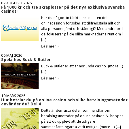
07 AUGUSTI 2026
Få 1000 kr och tre skraplotter på det nya exklusiva svenska
casinot!
Har du någonsin tänkt tanken att en del
onlinecasinon försöker att tillfredställa allt och
alla personer jämt och ständigt? Med andra ord,
de fokuserar på de olika marknaderna runt om i
[...]
Läs mer »
06 MAJ 2026
Spela hos Buck & Butler
Buck & Butler är ett annorlunda casino. (more…)
[...]
Läs mer »
10 MARS 2026
Hur betalar du på online casino och vilka betalningsmetoder
använder du? Del 4
Detta är den sista delen som handlar om
betalningsmetoder på online casinon. Vi hoppas
på att du upplevt att de tidigare
sammanfattningarna varit nyttiga. (more…) [...]