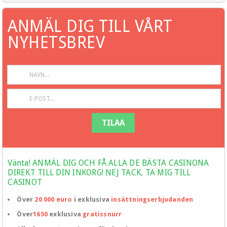
ANMÄL DIG TILL VÅRT
NYHETSBREV
Vänta!
ANMÄL DIG OCH FÅ ALLA DE BÄSTA CASINONA
DIREKT TILL DIN INKORG! NEJ TACK, TA MIG TILL
CASINOT
Över
20 000 euro
i exklusiva
insättningserbjudanden
Över
1650
exklusiva
gratissnurr