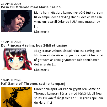
23 APRIL 2026
Resa till Orlando med Maria Casino
Maria har riktigt bra kampanjer på G just nu, som
till exempel denna tävling där du och en vän kan
vinna en resa till Orlando i USA med massor av
[...]
Läs mer »
11 APRIL 2026
Koi Princess-tävling hos 24hBet casino
Idag startar 24hBet sin Koi Princess-tävling, och
förutom att de kör ett grymt bra spel så finns det
något som är ännu grymmare och ännu bättre –
det är gratis [...]
Läs mer »
10 APRIL 2026
Paf Game of Thrones casino kampanj
Under hela april kör Paf en grymt bra Game of
Thrones-kampanj för alla med förkärlek till free
spins. Du kan få långt fler än 1000 gratis spel om
du klarar [...]