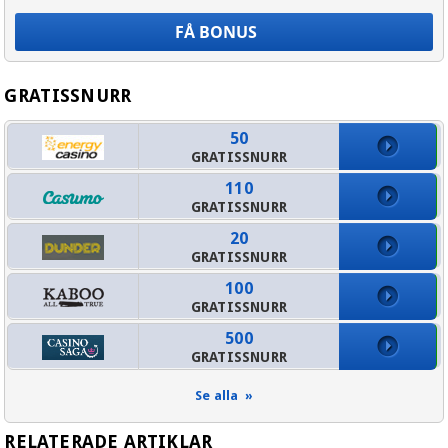
+ 46
+ 47
+ 358
GRATISSNURR
+1
50
+1
GRATISSNURR
+61
110
GRATISSNURR
+44
20
+49
GRATISSNURR
+31
100
GRATISSNURR
500
GRATISSNURR
Se alla »
RELATERADE ARTIKLAR