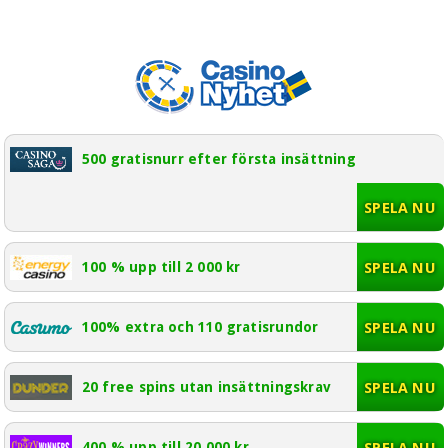
500 gratisnurr efter första insättning
SPELA NU
SPELA NU
100 % upp till 2 000 kr
SPELA NU
100% extra och 110 gratisrundor
SPELA NU
20 free spins utan insättningskrav
SPELA NU
400 % upp till 20 000 kr