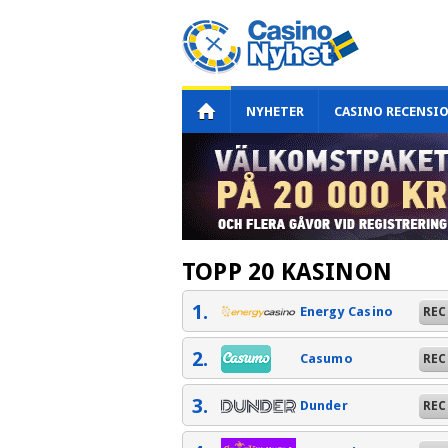
⌂
NYHETER
CASINO RECENSI
TOPP 20 KASINON
1.
Energy Casino
REC
2.
Casumo
REC
3.
Dunder
REC