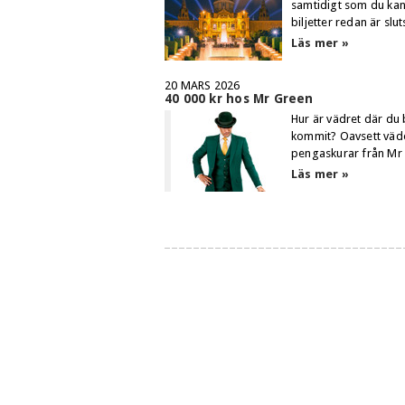
samtidigt som du kan
biljetter redan är slu
Läs mer »
20 MARS 2026
40 000 kr hos Mr Green
Hur är vädret där du 
kommit? Oavsett väder
pengaskurar från Mr G
Läs mer »