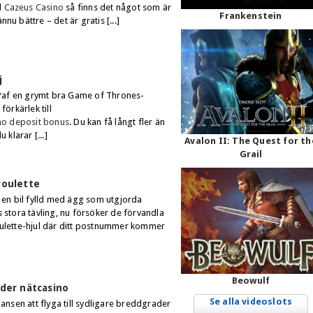
l
Cazeus Casino
så finns det något som är
Frankenstein
u bättre – det är gratis [...]
j
 Paf en grymt bra Game of Thrones-
örkärlek till
no deposit bonus
. Du kan få långt fler än
 klarar [...]
Avalon II: The Quest for th
Grail
roulette
 en bil fylld med ägg som utgjorda
 stora tävling, nu försöker de förvandla
 roulette-hjul där ditt postnummer kommer
Beowulf
nder nätcasino
Se alla videoslots
ansen att flyga till sydligare breddgrader