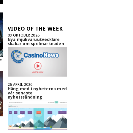
VIDEO OF THE WEEK
09 OKTOBER 2026
Nya mjukvaruutvecklare
skakar om spelmarknaden
e
26 APRIL 2026
Häng med i nyheterna med
vår senaste
nyhetssändning