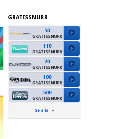
r
GRATISSNURR
50
GRATISSNURR
110
GRATISSNURR
20
GRATISSNURR
100
GRATISSNURR
500
GRATISSNURR
Se alla »