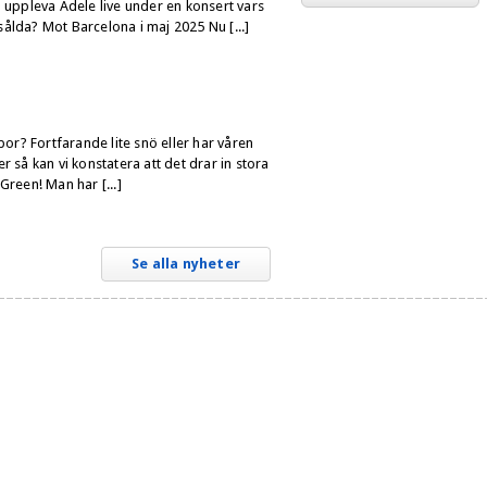
 uppleva Adele live under en konsert vars
tsålda? Mot Barcelona i maj 2025 Nu [...]
bor? Fortfarande lite snö eller har våren
 så kan vi konstatera att det drar in stora
reen! Man har [...]
Se alla nyheter