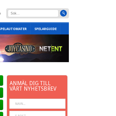
e
SPELAUTOMATER
SPELARGUIDE
ANMÄL DIG TILL
VÅRT NYHETSBREV