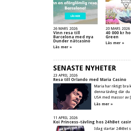
26 MARS 2026
20 MARS 2026
Vinn resa till
40 000 kr h
Barcelona med nya
Green
Dunder nätcasino
Läs mer »
Läs mer »
SENASTE NYHETER
23 APRIL 2026
Resa till Orlando med Maria Casino
Maria har riktigt bra
denna tävling där du 
USA med massor av [.
Läs mer »
11 APRIL 2026
Koi Princess-tävling hos 24hBet casi
Idag startar 24hBet s