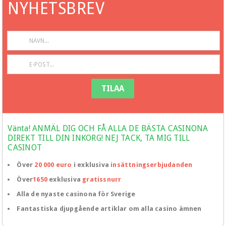
NYHETSBREV
Vänta!
ANMÄL DIG OCH FÅ ALLA DE BÄSTA CASINONA
DIREKT TILL DIN INKORG! NEJ TACK, TA MIG TILL
CASINOT
Över
20 000 euro
i exklusiva
insättningserbjudanden
Över
1650
exklusiva
gratissnurr
Alla de nyaste casinona för Sverige
Fantastiska djupgående artiklar om alla casino ämnen