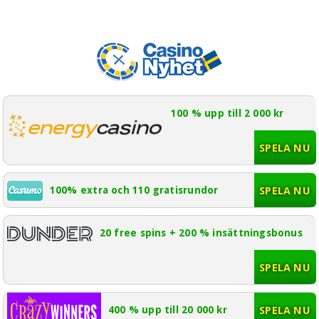
100 % upp till 2 000 kr
SPELA NU
SPELA NU
100% extra och 110 gratisrundor
20 free spins + 200 % insättningsbonus
SPELA NU
SPELA NU
400 % upp till 20 000 kr