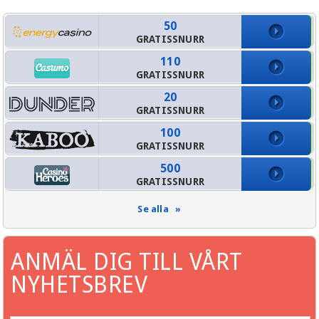
50
GRATISSNURR
110
GRATISSNURR
20
GRATISSNURR
100
GRATISSNURR
500
GRATISSNURR
Se alla »
ANMÄL DIG TILL VÅRT
NYHETSBREV