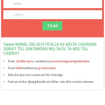
Vänta!
ANMÄL DIG OCH FÅ ALLA DE BÄSTA CASINONA
DIREKT TILL DIN INKORG! NEJ TACK, TA MIG TILL
CASINOT
Över
20 000 euro
i exklusiva
insättningserbjudanden
Över
1650
exklusiva
gratissnurr
Alla de nyaste casinona för Sverige
Fantastiska djupgående artiklar om alla casino ämnen