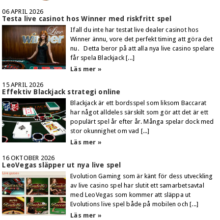
06 APRIL 2026
Testa live casinot hos Winner med riskfritt spel
Ifall du inte har testat live dealer casinot hos
Winner ännu, vore det perfekt timing att göra det
nu. Detta beror på att alla nya live casino spelare
får spela Blackjack [...]
Läs mer »
15 APRIL 2026
Effektiv Blackjack strategi online
Blackjack är ett bordsspel som liksom Baccarat
har något alldeles särskilt som gör att det är ett
populärt spel år efter år. Många spelar dock med
stor okunnighet om vad [...]
Läs mer »
16 OKTOBER 2026
LeoVegas släpper ut nya live spel
Evolution Gaming som är känt för dess utveckling
av live casino spel har slutit ett samarbetsavtal
med LeoVegas som kommer att släppa ut
Evolutions live spel både på mobilen och [...]
Läs mer »