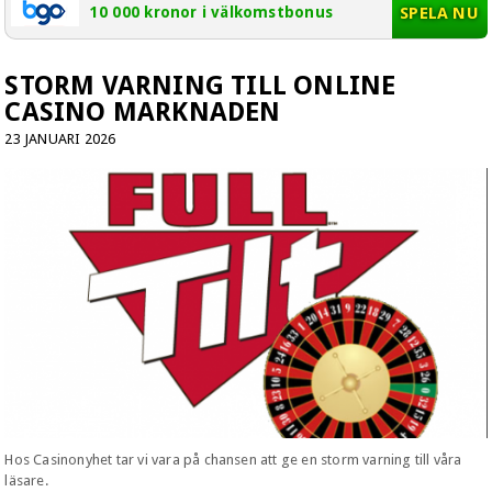
SPELA NU
10 000 kronor i välkomstbonus
STORM VARNING TILL ONLINE
CASINO MARKNADEN
23 JANUARI 2026
Hos Casinonyhet tar vi vara på chansen att ge en storm varning till våra
läsare.