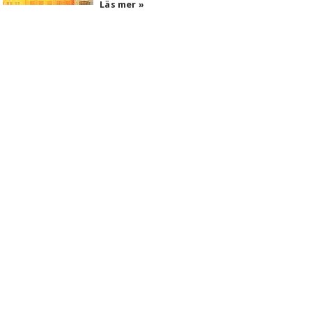
Läs mer »