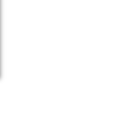
OM OSS