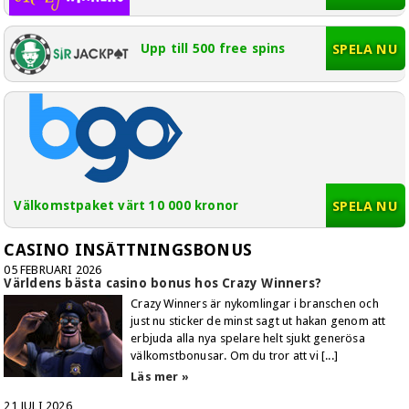
SPELA NU
Upp till 500 free spins
SPELA NU
Välkomstpaket värt 10 000 kronor
CASINO INSÄTTNINGSBONUS
05 FEBRUARI 2026
Världens bästa casino bonus hos Crazy Winners?
Crazy Winners är nykomlingar i branschen och
just nu sticker de minst sagt ut hakan genom att
erbjuda alla nya spelare helt sjukt generösa
välkomstbonusar. Om du tror att vi [...]
Läs mer »
21 JULI 2026