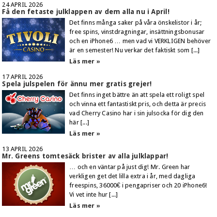
24 APRIL 2026
Få den fetaste julklappen av dem alla nu i April!
Det finns många saker på våra önskelistor i år;
free spins, vinstdragningar, insättningsbonusar
och en iPhone6 … men vad vi VERKLIGEN behöver
är en semester! Nu verkar det faktiskt som [...]
Läs mer »
17 APRIL 2026
Spela julspelen för ännu mer gratis grejer!
Det finns inget bättre än att spela ett roligt spel
och vinna ett fantastiskt pris, och detta är precis
vad Cherry Casino har i sin julsocka för dig den
här [...]
Läs mer »
13 APRIL 2026
Mr. Greens tomtesäck brister av alla julklappar!
… och en väntar på just dig! Mr. Green har
verkligen get det lilla extra i år, med dagliga
freespins, 36000€ i pengapriser och 20 iPhone6!
Vi vet inte hur [...]
Läs mer »