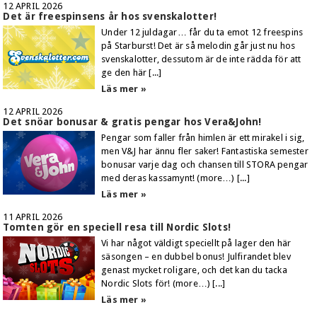
12 APRIL 2026
Det är freespinsens år hos svenskalotter!
Under 12 juldagar… får du ta emot 12 freespins
på Starburst! Det är så melodin går just nu hos
svenskalotter, dessutom är de inte rädda för att
ge den här [...]
Läs mer »
12 APRIL 2026
Det snöar bonusar & gratis pengar hos Vera&John!
Pengar som faller från himlen är ett mirakel i sig,
men V&J har ännu fler saker! Fantastiska semester
bonusar varje dag och chansen till STORA pengar
med deras kassamynt! (more…) [...]
Läs mer »
11 APRIL 2026
Tomten gör en speciell resa till Nordic Slots!
Vi har något väldigt speciellt på lager den här
säsongen – en dubbel bonus! Julfirandet blev
genast mycket roligare, och det kan du tacka
Nordic Slots för! (more…) [...]
Läs mer »