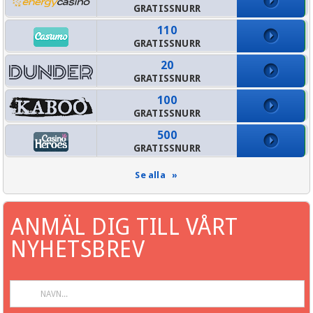
GRATISSNURR
110
GRATISSNURR
20
GRATISSNURR
100
GRATISSNURR
500
GRATISSNURR
Se alla »
ANMÄL DIG TILL VÅRT
NYHETSBREV