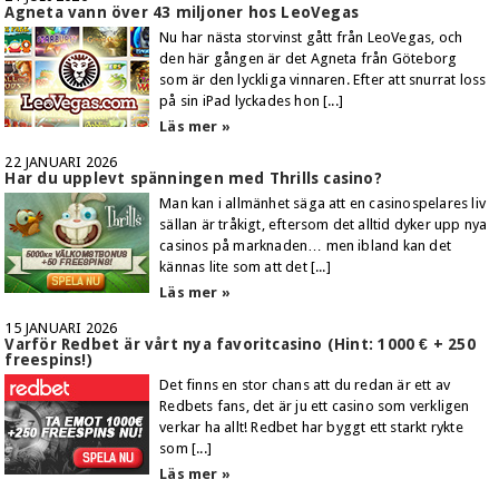
Agneta vann över 43 miljoner hos LeoVegas
Nu har nästa storvinst gått från LeoVegas, och
den här gången är det Agneta från Göteborg
som är den lyckliga vinnaren. Efter att snurrat loss
på sin iPad lyckades hon [...]
Läs mer »
22 JANUARI 2026
Har du upplevt spänningen med Thrills casino?
Man kan i allmänhet säga att en casinospelares liv
sällan är tråkigt, eftersom det alltid dyker upp nya
casinos på marknaden… men ibland kan det
kännas lite som att det [...]
Läs mer »
15 JANUARI 2026
Varför Redbet är vårt nya favoritcasino (Hint: 1000 € + 250
freespins!)
Det finns en stor chans att du redan är ett av
Redbets fans, det är ju ett casino som verkligen
verkar ha allt! Redbet har byggt ett starkt rykte
som [...]
Läs mer »