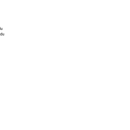
du
 du