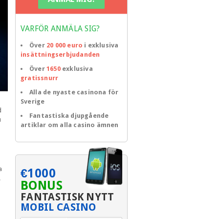
VARFÖR ANMÄLA SIG?
Över
20 000 euro
i exklusiva
insättningserbjudanden
Över
1650
exklusiva
gratissnurr
Alla de nyaste casinona för
Sverige
d
Fantastiska djupgående
u
artiklar om alla casino ämnen
a
€1000
.
BONUS
FANTASTISK NYTT
MOBIL CASINO