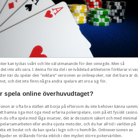
ker kan tyckas svårt och lite väl utmanande för den oinvigde. Men så
et inte alls vara. I denna första del i en tvådelad artikelserie förklarar vi va
er när du spelar den “enklare” versionen av onlinepoker, när det bara är d
not, och det inte finns några andra spelare att oroa sig för.
r spela online överhuvudtaget?
sinon är ofta bra ställen att börja på eftersom du inte behöver känna samm
att hamna öga mot öga med erfarna pokerspelare, som på ett fysiskt casino
kan du ofta spela med låga insatser, det är dessutom säkert och med minimal
 spelarsamarbeten eller andra ojusta metoder, och du har all tid i världen på
fatta ett beslut och du kan spela i lugn och ro hemifrån. Onlineversionen av
bjuder en strålande första inblick i den mycket större pokervärlden.