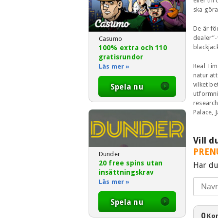
eller ti
ska göra 
De är fö
dealer”-
Casumo
blackjack
100% extra och 110
gratisrundor
Real Tim
Läs mer »
natur at
vilket b
Spela nu
utformnin
research
Palace, 
Vill 
PREN
Dunder
20 free spins utan
Har du
insättningskrav
Läs mer »
Spela nu
0
Kom