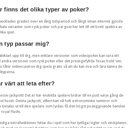
r finns det olika typer av poker?
vecklades gradvis över en lång tidsperiod och långt innan internet gjorde
kala varianter som rysk poker och pai gow har lett till ett brett spektra av
lika spel.
n typ passar mig?
jälvklart upp till dig, men enklare versioner som videopoker kan vara ett
ill andra versioner som rysk poker eller det prestigefyllda Texas hold 'em.
vis låter onlinecasinon dig spela gratis så att du kan öva och lära känna de
eltyperna.
r värt att leta efter?
essiv jackpott! Det är här enskilda spelare bidrar till en pott varje gång de
ot huset. Denna jackpott, vilken kan nå helt astronomiska summor och
is betalas ut till den spelare som lyckas få den högst poänggivande handen
n royal flush).
evliga extrafunktioner hittar du i spel som har tydliga regler och vinstplaner,