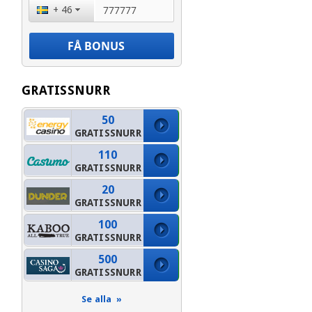
+ 46
+ 46
+ 47
+ 358
GRATISSNURR
+1
50
+1
GRATISSNURR
+61
110
GRATISSNURR
+44
20
+49
GRATISSNURR
+31
100
GRATISSNURR
500
GRATISSNURR
Se alla »