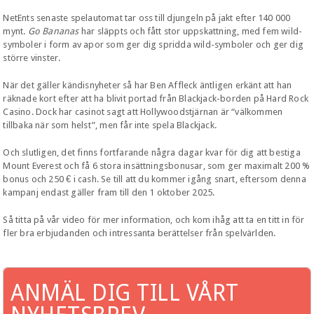
NetEnts senaste spelautomat tar oss till djungeln på jakt efter 140 000
mynt.
Go Bananas
har släppts och fått stor uppskattning, med fem wild-
symboler i form av apor som ger dig spridda wild-symboler och ger dig
större vinster.
När det gäller kändisnyheter så har Ben Affleck äntligen erkänt att han
räknade kort efter att ha blivit portad från Blackjack-borden på Hard Rock
Casino. Dock har casinot sagt att Hollywoodstjärnan är “välkommen
tillbaka när som helst”, men får inte spela Blackjack.
Och slutligen, det finns fortfarande några dagar kvar för dig att bestiga
Mount Everest och få 6 stora insättningsbonusar, som ger maximalt 200 %
bonus och 250 € i cash. Se till att du kommer igång snart, eftersom denna
kampanj endast gäller fram till den 1 oktober 2025.
Så titta på vår video för mer information, och kom ihåg att ta en titt in för
fler bra erbjudanden och intressanta berättelser från spelvärlden.
ANMÄL DIG TILL VÅRT