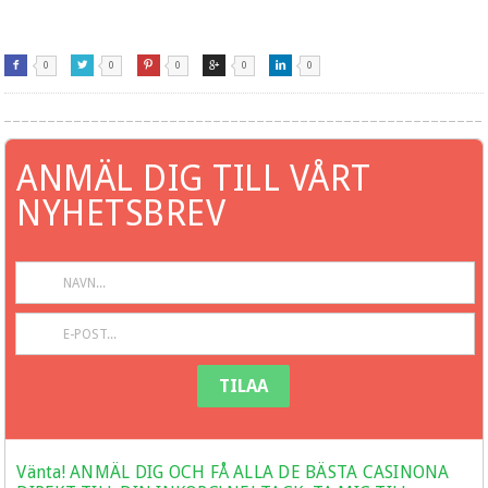
FACEBOOK

TWITTER

PINTEREST

GOOGLE

LINKEDIN

0
0
0
0
0
ANMÄL DIG TILL VÅRT
NYHETSBREV
Vänta!
ANMÄL DIG OCH FÅ ALLA DE BÄSTA CASINONA