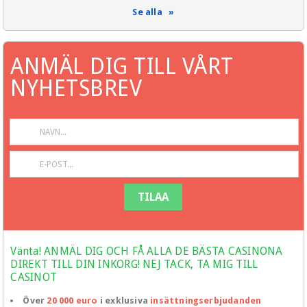
Se alla »
ANMÄL DIG TILL VÅRT
NYHETSBREV
Vänta!
ANMÄL DIG OCH FÅ ALLA DE BÄSTA CASINONA
DIREKT TILL DIN INKORG! NEJ TACK, TA MIG TILL
CASINOT
Över
20 000 euro
i exklusiva
insättningserbjudanden