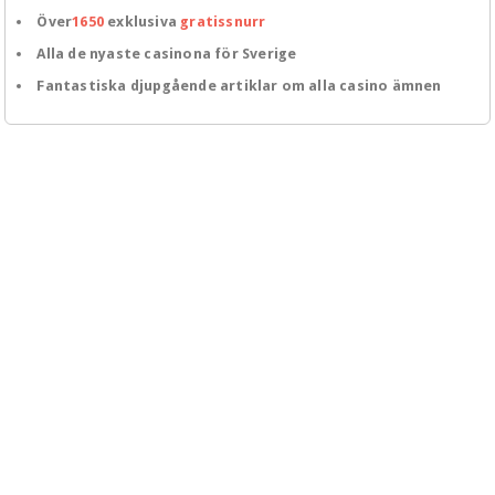
Över
1650
exklusiva
gratissnurr
Alla de nyaste casinona för Sverige
Fantastiska djupgående artiklar om alla casino ämnen