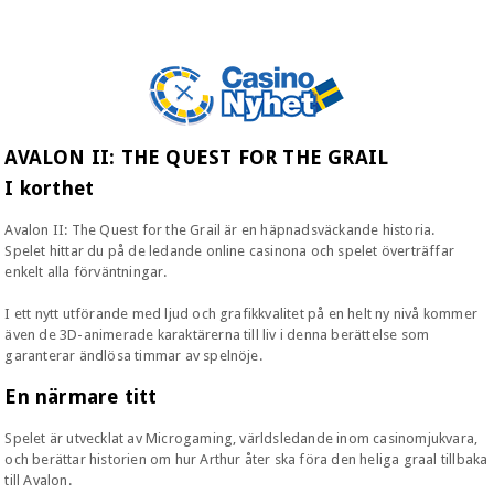
AVALON II: THE QUEST FOR THE GRAIL
I korthet
Avalon II: The Quest for the Grail är en häpnadsväckande historia.
Spelet hittar du på de ledande online casinona och spelet överträffar
enkelt alla förväntningar.
I ett nytt utförande med ljud och grafikkvalitet på en helt ny nivå kommer
även de 3D-animerade karaktärerna till liv i denna berättelse som
garanterar ändlösa timmar av spelnöje.
En närmare titt
Spelet är utvecklat av Microgaming, världsledande inom casinomjukvara,
och berättar historien om hur Arthur åter ska föra den heliga graal tillbaka
till Avalon.