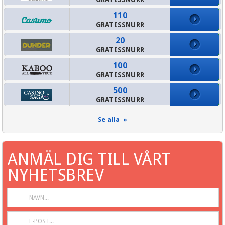
110
GRATISSNURR
20
GRATISSNURR
100
GRATISSNURR
500
GRATISSNURR
Se alla »
ANMÄL DIG TILL VÅRT
NYHETSBREV