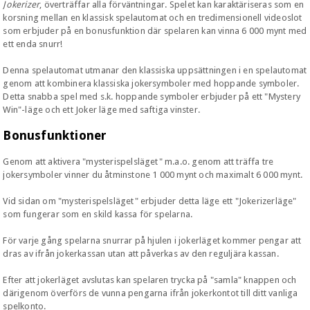
Jokerizer
, överträffar alla förväntningar. Spelet kan karaktäriseras som en
korsning mellan en klassisk spelautomat och en tredimensionell videoslot
som erbjuder på en bonusfunktion där spelaren kan vinna 6 000 mynt med
ett enda snurr!
Denna spelautomat utmanar den klassiska uppsättningen i en spelautomat
genom att kombinera klassiska jokersymboler med hoppande symboler.
Detta snabba spel med s.k. hoppande symboler erbjuder på ett "Mystery
Win"-läge och ett Joker läge med saftiga vinster.
Bonusfunktioner
Genom att aktivera "mysterispelsläget" m.a.o. genom att träffa tre
jokersymboler vinner du åtminstone 1 000 mynt och maximalt 6 000 mynt.
Vid sidan om "mysterispelsläget" erbjuder detta läge ett "Jokerizerläge"
som fungerar som en skild kassa för spelarna.
För varje gång spelarna snurrar på hjulen i jokerläget kommer pengar att
dras av ifrån jokerkassan utan att påverkas av den reguljära kassan.
Efter att jokerläget avslutas kan spelaren trycka på "samla" knappen och
därigenom överförs de vunna pengarna ifrån jokerkontot till ditt vanliga
spelkonto.