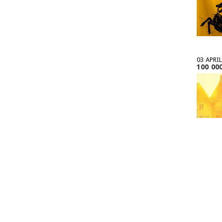
03 APRI
100 00