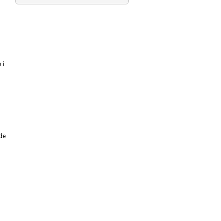
l
 i
 de