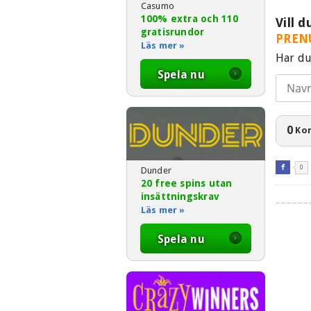
Casumo
100% extra och 110
Vill 
gratisrundor
PREN
Läs mer »
Har du
Spela nu
0
Kom
FACEBOO

0
Dunder
20 free spins utan
insättningskrav
Läs mer »
Spela nu