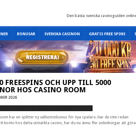
Den bästa svenska casinoguiden onlin
ONER
BONUSAR
SVENSKA CASINON
GRATIS FREE SPINS
0 FREESPINS OCH UPP TILL 5000
NOR HOS CASINO ROOM
BER 2026
oom har en splitter ny välkomstbonus för nya spelare. Har du inte redan
tt konto hos detta utmärkta casino, har du nu ännu fler anledningar att göra