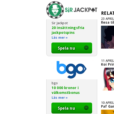
RELA
23 APRI
Resa t
Sir Jackpot
20 insättningsfria
jackpotspins
Läs mer »
Spela nu
11 APRI
Koi Pr
bgo
10 000 kronor i
välkomstbonus
Läs mer »
10 APRI
Paf Ga
Spela nu