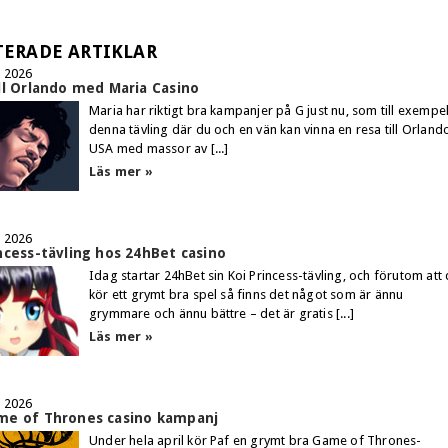
TERADE ARTIKLAR
L 2026
ill Orlando med Maria Casino
Maria har riktigt bra kampanjer på G just nu, som till exempe
denna tävling där du och en vän kan vinna en resa till Orlando
USA med massor av [...]
Läs mer »
L 2026
incess-tävling hos 24hBet casino
Idag startar 24hBet sin Koi Princess-tävling, och förutom att
kör ett grymt bra spel så finns det något som är ännu
grymmare och ännu bättre – det är gratis [...]
Läs mer »
L 2026
me of Thrones casino kampanj
Under hela april kör Paf en grymt bra Game of Thrones-