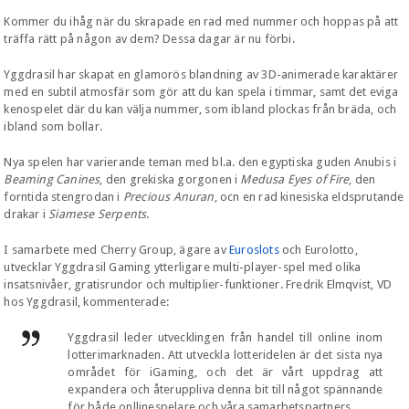
Kommer du ihåg när du skrapade en rad med nummer och hoppas på att
träffa rätt på någon av dem? Dessa dagar är nu förbi.
Yggdrasil har skapat en glamorös blandning av 3D-animerade karaktärer
med en subtil atmosfär som gör att du kan spela i timmar, samt det eviga
kenospelet där du kan välja nummer, som ibland plockas från bräda, och
ibland som bollar.
Nya spelen har varierande teman med bl.a. den egyptiska guden Anubis i
Beaming Canines
, den grekiska gorgonen i
Medusa Eyes of Fire
, den
forntida stengrodan i
Precious Anuran
, ocn en rad kinesiska eldsprutande
drakar i
Siamese Serpents
.
I samarbete med Cherry Group, ägare av
Euroslots
och Eurolotto,
utvecklar Yggdrasil Gaming ytterligare multi-player-spel med olika
insatsnivåer, gratisrundor och multiplier-funktioner. Fredrik Elmqvist, VD
hos Yggdrasil, kommenterade:
Yggdrasil leder utvecklingen från handel till online inom
lotterimarknaden. Att utveckla lotteridelen är det sista nya
området för iGaming, och det är vårt uppdrag att
expandera och återuppliva denna bit till något spännande
för både onllinespelare och våra samarbetspartners.