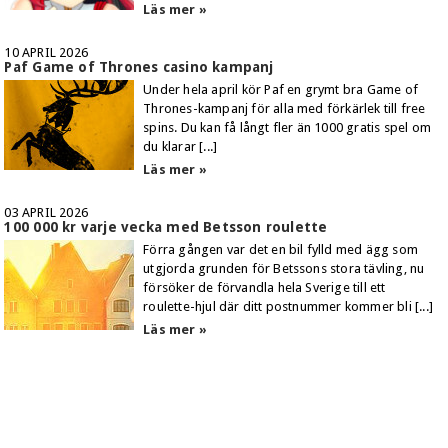
Läs mer »
10 APRIL 2026
Paf Game of Thrones casino kampanj
Under hela april kör Paf en grymt bra Game of
Thrones-kampanj för alla med förkärlek till free
spins. Du kan få långt fler än 1000 gratis spel om
du klarar [...]
Läs mer »
03 APRIL 2026
100 000 kr varje vecka med Betsson roulette
Förra gången var det en bil fylld med ägg som
utgjorda grunden för Betssons stora tävling, nu
försöker de förvandla hela Sverige till ett
roulette-hjul där ditt postnummer kommer bli [...]
Läs mer »