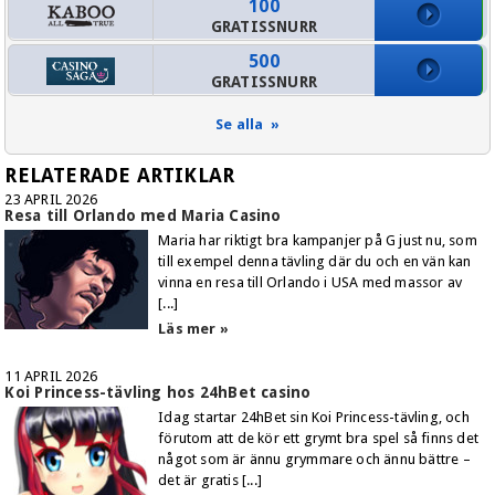
+31
100
GRATISSNURR
500
GRATISSNURR
Se alla »
RELATERADE ARTIKLAR
23 APRIL 2026
Resa till Orlando med Maria Casino
Maria har riktigt bra kampanjer på G just nu, som
till exempel denna tävling där du och en vän kan
vinna en resa till Orlando i USA med massor av
[...]
Läs mer »
11 APRIL 2026
Koi Princess-tävling hos 24hBet casino
Idag startar 24hBet sin Koi Princess-tävling, och
förutom att de kör ett grymt bra spel så finns det
något som är ännu grymmare och ännu bättre –
det är gratis [...]