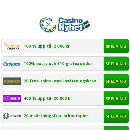
SPELA NU
100 % upp till 2 000 kr
SPELA NU
100% extra och 110 gratisrundor
SPELA NU
20 free spins utan insättningskrav
SPELA NU
400 % upp till 20 000 kr
SPELA NU
20 insättningsfria jackpotspins