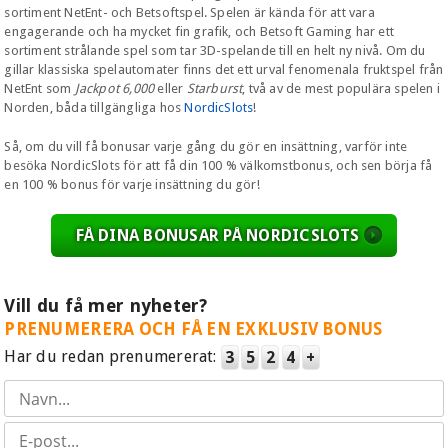
sortiment NetEnt- och Betsoftspel. Spelen är kända för att vara
engagerande och ha mycket fin grafik, och Betsoft Gaming har ett
sortiment strålande spel som tar 3D-spelande till en helt ny nivå. Om du
gillar klassiska spelautomater finns det ett urval fenomenala fruktspel från
NetEnt som
Jackpot 6,000
eller
Starburst
, två av de mest populära spelen i
Norden, båda tillgängliga hos
NordicSlots
!
Så, om du vill få bonusar varje gång du gör en insättning, varför inte
besöka NordicSlots för att få din 100 % välkomstbonus, och sen börja få
en 100 % bonus för varje insättning du gör!
FÅ DINA BONUSAR PÅ NORDICSLOTS
Vill du få mer nyheter?
PRENUMERERA OCH FÅ EN EXKLUSIV BONUS
Har du redan prenumererat:
3
5
2
4
+