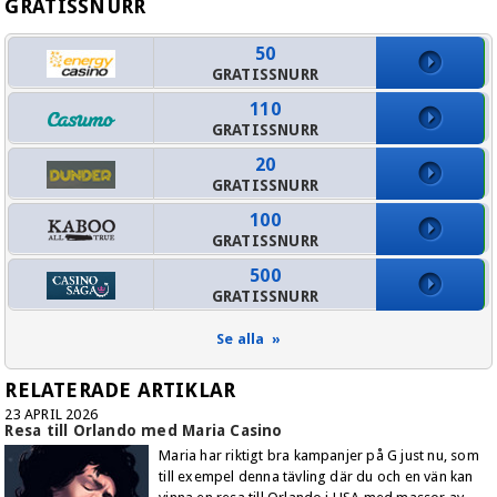
GRATISSNURR
+1
50
+1
GRATISSNURR
+61
110
GRATISSNURR
+44
20
+49
GRATISSNURR
+31
100
GRATISSNURR
500
GRATISSNURR
Se alla »
RELATERADE ARTIKLAR
23 APRIL 2026
Resa till Orlando med Maria Casino
Maria har riktigt bra kampanjer på G just nu, som
till exempel denna tävling där du och en vän kan