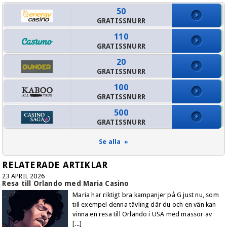
50
+1
GRATISSNURR
+61
110
GRATISSNURR
+44
20
+49
GRATISSNURR
+31
100
GRATISSNURR
500
GRATISSNURR
Se alla »
RELATERADE ARTIKLAR
23 APRIL 2026
Resa till Orlando med Maria Casino
Maria har riktigt bra kampanjer på G just nu, som
till exempel denna tävling där du och en vän kan
vinna en resa till Orlando i USA med massor av
[...]