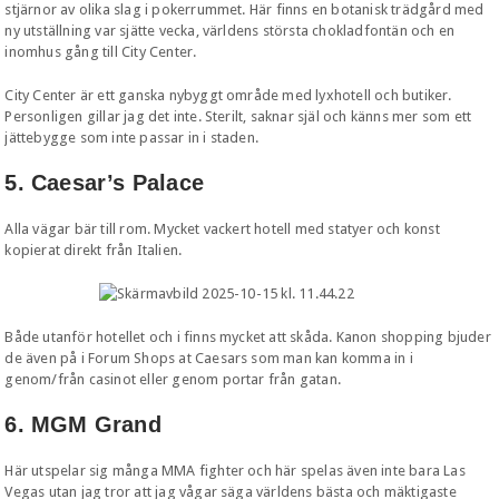
stjärnor av olika slag i pokerrummet. Här finns en botanisk trädgård med
ny utställning var sjätte vecka, världens största chokladfontän och en
inomhus gång till City Center.
City Center är ett ganska nybyggt område med lyxhotell och butiker.
Personligen gillar jag det inte. Sterilt, saknar själ och känns mer som ett
jättebygge som inte passar in i staden.
5. Caesar’s Palace
Alla vägar bär till rom. Mycket vackert hotell med statyer och konst
kopierat direkt från Italien.
Både utanför hotellet och i finns mycket att skåda. Kanon shopping bjuder
de även på i Forum Shops at Caesars som man kan komma in i
genom/från casinot eller genom portar från gatan.
6. MGM Grand
Här utspelar sig många MMA fighter och här spelas även inte bara Las
Vegas utan jag tror att jag vågar säga världens bästa och mäktigaste