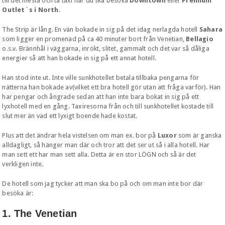
till det mesta och ta taxi när du ska besöka
Downtown
eller
Premium
Outlet´s i North
.
The Strip är lång. En vän bokade in sig på det idag nerlagda hotell
Sahara
som ligger en promenad på ca 40 minuter bort från Venetian,
Bellagio
o.s.v. Brännhål i väggarna, inrökt, slitet, gammalt och det var så dåliga
energier så att han bokade in sig på ett annat hotell.
Han stod inte ut. Inte ville sunkhotellet betala tillbaka pengarna för
nätterna han bokade av(vilket ett bra hotell gör utan att fråga varför). Han
har pengar och ångrade sedan att han inte bara bokat in sig på ett
lyxhotell med en gång. Taxiresorna från och till sunkhotellet kostade till
slut mer än vad ett lyxigt boende hade kostat.
Plus att det ändrar hela vistelsen om man ex. bor på
Luxor
som är ganska
alldagligt, så hänger man där och tror att det ser ut så i alla hotell. Har
man sett ett har man sett alla. Detta är en stor LÖGN och så är det
verkligen inte.
De hotell som jag tycker att man ska bo på och om man inte bor där
besöka är:
1. The Venetian