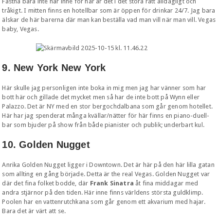
Fastna bara inte här inne för här är det i det stora rätt alldagligt och
tråkigt. I mitten finns en hotellbar som är öppen för drinkar 24/7. Jag bara
älskar de här barerna där man kan beställa vad man vill när man vill. Vegas
baby, Vegas.
9. New York New York
Här skulle jag personligen inte boka in mig men jag har vänner som har
bott här och gillade det mycket men så har de inte bott på Wynn eller
Palazzo. Det är NY med en stor bergochdalbana som går genom hotellet.
Här har jag spenderat många kvällar/nätter för här finns en piano-duell-
bar som bjuder på show från både pianister och publik; underbart kul.
10. Golden Nugget
Anrika Golden Nugget ligger i Downtown. Det är här på den här lilla gatan
som allting en gång började. Detta är the real Vegas. Golden Nugget var
där det fina folket bodde, där
Frank Sinatra
åt fina middagar med
andra stjärnor på den tiden. Här inne finns världens största guldklimp.
Poolen har en vattenrutchkana som går genom ett akvarium med hajar.
Bara det är värt att se.