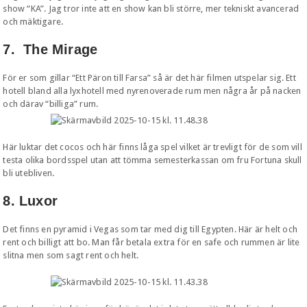
show “KA”. Jag tror inte att en show kan bli större, mer tekniskt avancerad
och mäktigare.
7. The Mirage
För er som gillar “Ett Päron till Farsa” så är det här filmen utspelar sig. Ett
hotell bland alla lyxhotell med nyrenoverade rum men några år på nacken
och därav “billiga” rum.
Här luktar det cocos och här finns låga spel vilket är trevligt för de som vill
testa olika bordsspel utan att tömma semesterkassan om fru Fortuna skull
bli utebliven.
8. Luxor
Det finns en pyramid i Vegas som tar med dig till Egypten. Här är helt och
rent och billigt att bo. Man får betala extra för en safe och rummen är lite
slitna men som sagt rent och helt.