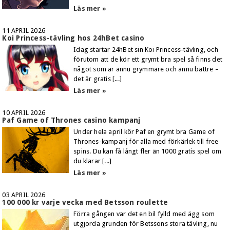
Läs mer »
11 APRIL 2026
Koi Princess-tävling hos 24hBet casino
Idag startar 24hBet sin Koi Princess-tävling, och
förutom att de kör ett grymt bra spel så finns det
något som är ännu grymmare och ännu bättre –
det är gratis [...]
Läs mer »
10 APRIL 2026
Paf Game of Thrones casino kampanj
Under hela april kör Paf en grymt bra Game of
Thrones-kampanj för alla med förkärlek till free
spins. Du kan få långt fler än 1000 gratis spel om
du klarar [...]
Läs mer »
03 APRIL 2026
100 000 kr varje vecka med Betsson roulette
Förra gången var det en bil fylld med ägg som
utgjorda grunden för Betssons stora tävling, nu