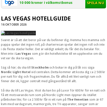
SPELA NU
10 000 kronor i välkomstbonus
LAS VEGAS HOTELLGUIDE
16 OKTOBER 2026
Svaret är så att det beror på var du befinner dig. Hemma hos mamma och
pappa spelar det ingen roll, på charterresan spelar det ingen roll och inte
i de flesta städer heller. Det är väldigt enkelt; du får det du betalar för.
Men inte i
Las Vegas
som gör din hotellvistelse till en upplevelse om du
vet var du ska ta vägen.
Säg så här; du ska till
Stockholm
och bokar in dig på låt oss säga
Nordic Light Hote
l vid centralen. Detta kommer att kosta dig ca 2 500 kr
per natt för dig och frugan/maken. Du får alltså ett litet vanligt rum och
finner det ok, ligger centralt med gångavstånd till allt.
Så ska du till Las Vegas. Visst du kan bo på Luxor för 600 kr för en natt och
få ett motsvarande rum som på Nordic Light men öppnar du istället
plånboken lite; för ca 2 500 kr får ni ett rum på
The Venetian
som är 67
kvm med vardagsrum, marmorgolv, tre TV-apparater, sängar som är