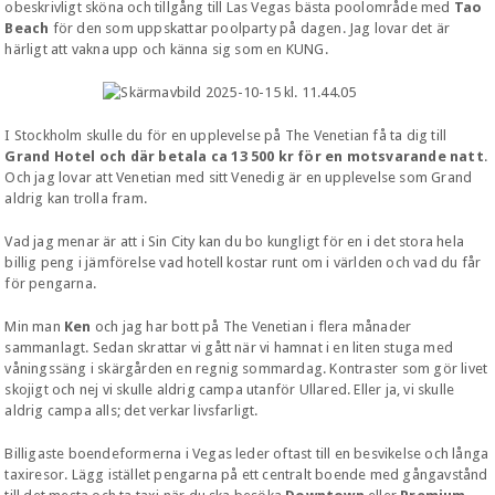
obeskrivligt sköna och tillgång till Las Vegas bästa poolområde med
Tao
Beach
för den som uppskattar poolparty på dagen. Jag lovar det är
härligt att vakna upp och känna sig som en KUNG.
I Stockholm skulle du för en upplevelse på The Venetian få ta dig till
Grand Hotel och där betala ca 13 500 kr för en motsvarande natt
.
Och jag lovar att Venetian med sitt Venedig är en upplevelse som Grand
aldrig kan trolla fram.
Vad jag menar är att i Sin City kan du bo kungligt för en i det stora hela
billig peng i jämförelse vad hotell kostar runt om i världen och vad du får
för pengarna.
Min man
Ken
och jag har bott på The Venetian i flera månader
sammanlagt. Sedan skrattar vi gått när vi hamnat i en liten stuga med
våningssäng i skärgården en regnig sommardag. Kontraster som gör livet
skojigt och nej vi skulle aldrig campa utanför Ullared. Eller ja, vi skulle
aldrig campa alls; det verkar livsfarligt.
Billigaste boendeformerna i Vegas leder oftast till en besvikelse och långa
taxiresor. Lägg istället pengarna på ett centralt boende med gångavstånd